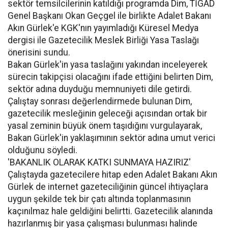
sektör temsilcilerinin katıldığı programda Dim, TİGAD
Genel Başkanı Okan Geçgel ile birlikte Adalet Bakanı
Akın Gürlek'e KGK'nın yayımladığı Küresel Medya
dergisi ile Gazetecilik Meslek Birliği Yasa Taslağı
önerisini sundu.
Bakan Gürlek'in yasa taslağını yakından inceleyerek
sürecin takipçisi olacağını ifade ettiğini belirten Dim,
sektör adına duyduğu memnuniyeti dile getirdi.
Çalıştay sonrası değerlendirmede bulunan Dim,
gazetecilik mesleğinin geleceği açısından ortak bir
yasal zeminin büyük önem taşıdığını vurgulayarak,
Bakan Gürlek'in yaklaşımının sektör adına umut verici
olduğunu söyledi.
'BAKANLIK OLARAK KATKI SUNMAYA HAZIRIZ'
Çalıştayda gazetecilere hitap eden Adalet Bakanı Akın
Gürlek de internet gazeteciliğinin güncel ihtiyaçlara
uygun şekilde tek bir çatı altında toplanmasının
kaçınılmaz hale geldiğini belirtti. Gazetecilik alanında
hazırlanmış bir yasa çalışması bulunması halinde