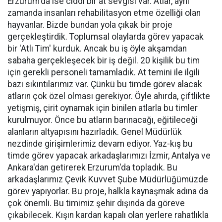
Erzurum'da ise ciddi bir at sevgisi var. Atlar, aynı
zamanda insanları rehabilitasyon etme özelliği olan
hayvanlar. Bizde bundan yola çıkak bir proje
gerçekleştirdik. Toplumsal olaylarda görev yapacak
bir 'Atlı Tim' kurduk. Ancak bu iş öyle akşamdan
sabaha gerçekleşecek bir iş değil. 20 kişilik bu tim
için gerekli personeli tamamladık. At temini ile ilgili
bazı sıkıntılarımız var. Çünkü bu timde görev alacak
atların çok özel olması gerekiyor. Öyle ahırda, çiftlikte
yetişmiş, çirit oynamak için binilen atlarla bu timler
kurulmuyor. Önce bu atların barınacağı, eğitileceği
alanların altyapısını hazırladık. Genel Müdürlük
nezdinde girişimlerimiz devam ediyor. Yaz-kış bu
timde görev yapacak arkadaşlarımızı İzmir, Antalya ve
Ankara'dan getirerek Erzurum'da topladık. Bu
arkadaşlarımız Çevik Kuvvet Şube Müdürlüğümüzde
görev yapıyorlar. Bu proje, halkla kaynaşmak adına da
çok önemli. Bu timimiz şehir dışında da göreve
çıkabilecek. Kışın kardan kapalı olan yerlere rahatlıkla