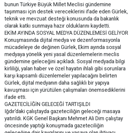
bunun Türkiye Büyük Millet Meclisi gündemine
taşınması için destek vereceklerini ifade eden Gürlek,
teknik ve mevzuat desteği konusunda da bakanlık
olarak katkı sunmaya hazır olduklarını kaydetti.
EKİM AYINDA SOSYAL MEDYA DÜZENLEMESİ GELİYOR
Konuşmasında dijital medya ve dezenformasyonla
mücadeleye de değinen Gürlek, Ekim ayında sosyal
medyaya yönelik yeni yasal düzenlemelerin meclis
gündemine geleceğini açıkladı. Sosyal medyada bilgi
kirliliği, yalan haber ve özel hayatın ihlali gibi sorunlara
karşı kapsamlı düzenlemeler yapılacağını belirten
Gürlek, dijital medyanın daha sağlıklı bir yapıya
kavuşması için yürütülen çalışmaları önemsediklerini
ifade etti.
GAZETECİLİĞİN GELECEĞİ TARTIŞILDI
Iğdır’daki çalıştayda gazeteciliğin geleceği masaya
yatırıldı. KGK Genel Başkanı Mehmet Ali Dim çalıştay
öncesinde yaptığı konuşmada gazeteciliğin
geleceğine dair kaygılarını ve yasaya olan ihtiyacı