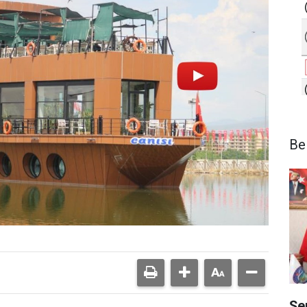
Be
Şe