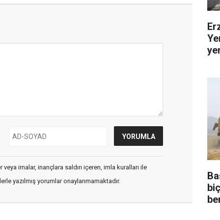
Er
Ye
ye
veya imalar, inançlara saldırı içeren, imla kuralları ile
Ba
flerle yazılmış yorumlar onaylanmamaktadır.
bi
be