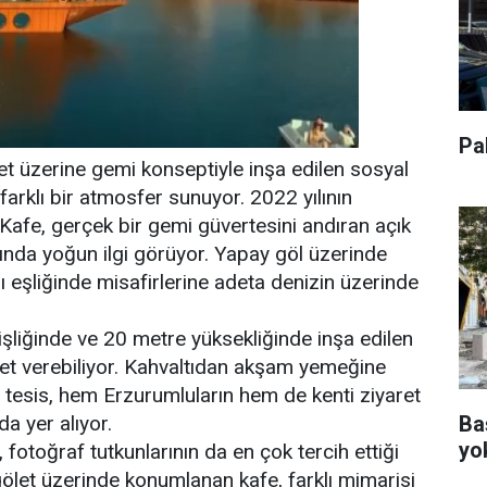
Pa
let üzerine gemi konseptiyle inşa edilen sosyal
 farklı bir atmosfer sunuyor. 2022 yılının
fe, gerçek bir gemi güvertesini andıran açık
arında yoğun ilgi görüyor. Yapay göl üzerinde
eşliğinde misafirlerine adeta denizin üzerinde
liğinde ve 20 metre yüksekliğinde inşa edilen
et verebiliyor. Kahvaltıdan akşam yemeğine
u tesis, hem Erzurumluların hem de kenti ziyaret
Ba
da yer alıyor.
yo
otoğraf tutkunlarının da en çok tercih ettiği
gölet üzerinde konumlanan kafe, farklı mimarisi