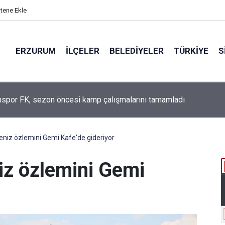
itene Ekle
ERZURUM
İLÇELER
BELEDIYELER
TÜRKIYE
S
k Silindir Seçiminde Piston Çapı Ve Strok Nasıl Belirlenir?
eniz özlemini Gemi Kafe'de gideriyor
iz özlemini Gemi