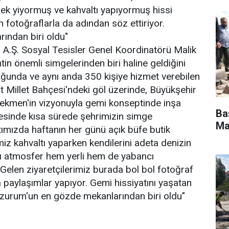
ek yiyormuş ve kahvaltı yapıyormuş hissi
 fotoğraflarla da adından söz ettiriyor.
ından biri oldu"
 A.Ş. Sosyal Tesisler Genel Koordinatörü Malik
tin önemli simgelerinden biri haline geldiğini
uğunda ve aynı anda 350 kişiye hizmet verebilen
t Millet Bahçesi'ndeki göl üzerinde, Büyükşehir
kmen'in vizyonuyla gemi konseptinde inşa
Ba
ayesinde kısa sürede şehrimizin simge
Ma
atımızda haftanın her günü açık büfe butik
imiz kahvaltı yaparken kendilerini adeta denizin
lı atmosfer hem yerli hem de yabancı
. Gelen ziyaretçilerimiz burada bol bol fotoğraf
 paylaşımlar yapıyor. Gemi hissiyatını yaşatan
zurum'un en gözde mekanlarından biri oldu"