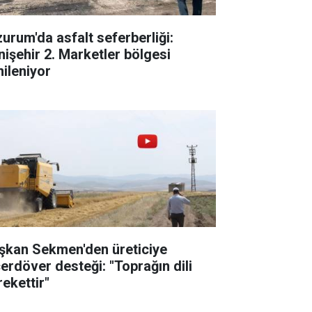
zurum'da asfalt seferberliği:
nişehir 2. Marketler bölgesi
nileniyor
şkan Sekmen'den üreticiye
çerdöver desteği: "Toprağın dili
rekettir"