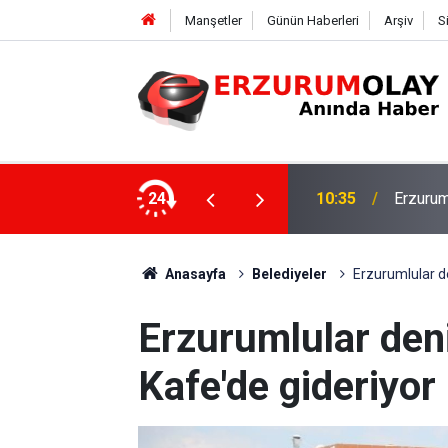
Manşetler
Günün Haberleri
Arşiv
S
amp çalışmalarını tamamladı
24
22:08
Pnömati
Anasayfa
Belediyeler
Erzurumlular d
Erzurumlular den
Kafe'de gideriyor