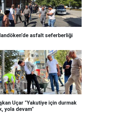
landöken’de asfalt seferberliği
şkan Uçar "Yakutiye için durmak
k, yola devam"