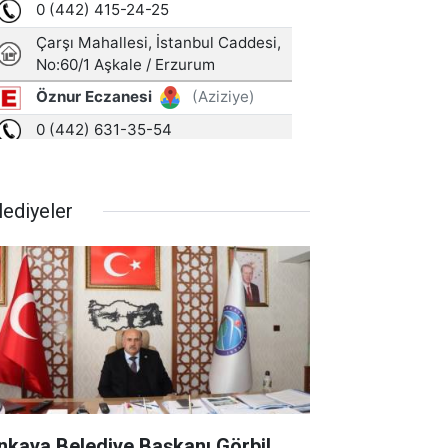
lediyeler
nkaya Belediye Başkanı Görbil