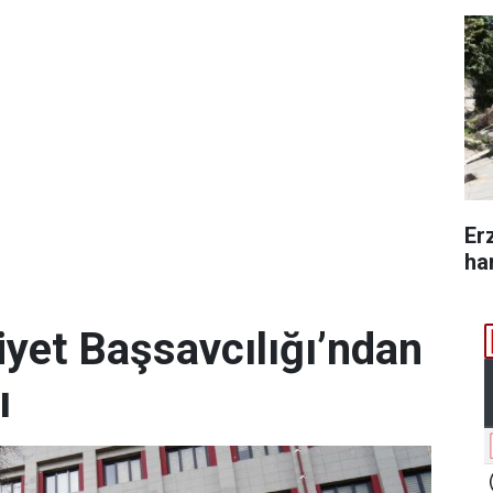
Er
ha
et Başsavcılığı’ndan
ı