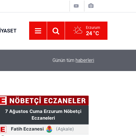
Erzurum
IYASET
24 °C
17:39
Pardeli ailesinin acı günü
Günün tüm
haberleri