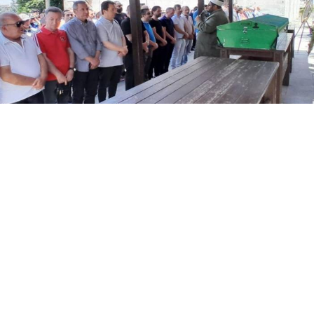
Yayınlanma:
06 Ağustos 2026 Perşembe 17:39
Erzurumspor camiasının sevilen isimlerinden, TRT
Muhabiri Hümeyra Pardeli ile Palandöken Kartalları
Basın Sözcüsü Kadir Pardeli'nin babası Baki Pardeli,
76 yaşında hayatını kaybetti. Pardeli, sevenlerinin
dualarıyla son yolculuğuna uğurlandı.