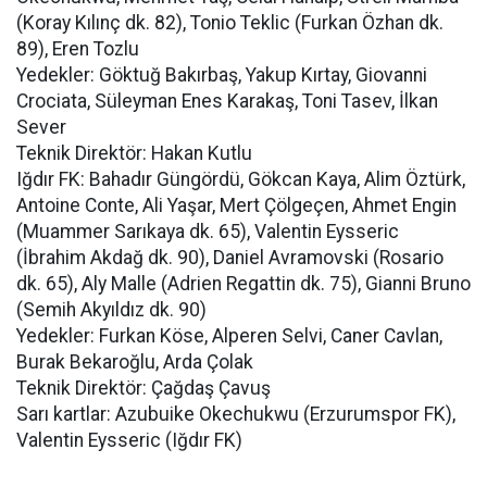
(Koray Kılınç dk. 82), Tonio Teklic (Furkan Özhan dk.
89), Eren Tozlu
Yedekler: Göktuğ Bakırbaş, Yakup Kırtay, Giovanni
Crociata, Süleyman Enes Karakaş, Toni Tasev, İlkan
Sever
Teknik Direktör: Hakan Kutlu
Iğdır FK: Bahadır Güngördü, Gökcan Kaya, Alim Öztürk,
Antoine Conte, Ali Yaşar, Mert Çölgeçen, Ahmet Engin
(Muammer Sarıkaya dk. 65), Valentin Eysseric
(İbrahim Akdağ dk. 90), Daniel Avramovski (Rosario
dk. 65), Aly Malle (Adrien Regattin dk. 75), Gianni Bruno
(Semih Akyıldız dk. 90)
Yedekler: Furkan Köse, Alperen Selvi, Caner Cavlan,
Burak Bekaroğlu, Arda Çolak
Teknik Direktör: Çağdaş Çavuş
Sarı kartlar: Azubuike Okechukwu (Erzurumspor FK),
Valentin Eysseric (Iğdır FK)