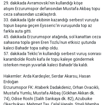
29. dakikada Avramovski'nin kullandığı köşe
atışını Erzurumspor defansından Mustafa Akbaş topu
ceza sahasından uzaklaştırdı.
33. dakikada Iğdır ekibinin kazandığı serbest vuruşta
topun başına geçen Eysseric'in vuruşunda top az
farkla auta gitti.
45. dakikada Erzurumspor atağında, sol kanattan ceza
sahasına topla giren Eren Tozlu'nun etkisiz şutunda
kaleci Bahadır topa sahip oldu.
57. dakikada Teklic'in kullandığı serbest vuruş sonrası
karambolde Roshi kafa ile topu kaleye göndermek
isterken meşin yuvarlak kaleci Bahadır'da kaldı.
Hakemler: Arda Kardeşler, Serdar Akarsu, Hasan
Erdoğan
Erzurumspor FK: Ataberk Dadakdeniz, Orhan Ovacıklı,
Mustafa Yumlu, Mustafa Akbaş (Gökhan Akkan dk.
74), Odise Roshi (Salih Sarıkaya dk. 82), Azubuike
Okechukwu, Mehmet Taş, Celal Hanalp, Streli Mamba