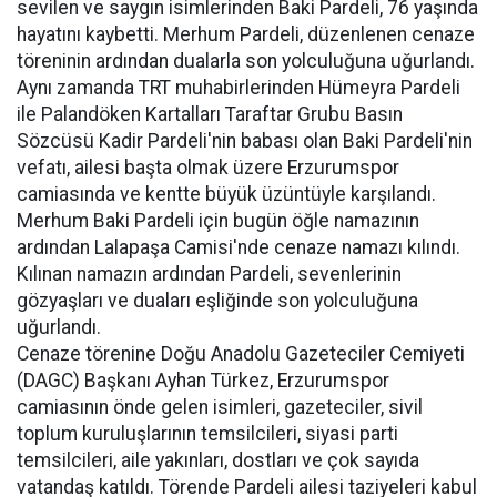
sevilen ve saygın isimlerinden Baki Pardeli, 76 yaşında
hayatını kaybetti. Merhum Pardeli, düzenlenen cenaze
töreninin ardından dualarla son yolculuğuna uğurlandı.
Aynı zamanda TRT muhabirlerinden Hümeyra Pardeli
ile Palandöken Kartalları Taraftar Grubu Basın
Sözcüsü Kadir Pardeli'nin babası olan Baki Pardeli'nin
vefatı, ailesi başta olmak üzere Erzurumspor
camiasında ve kentte büyük üzüntüyle karşılandı.
Merhum Baki Pardeli için bugün öğle namazının
ardından Lalapaşa Camisi'nde cenaze namazı kılındı.
Kılınan namazın ardından Pardeli, sevenlerinin
gözyaşları ve duaları eşliğinde son yolculuğuna
uğurlandı.
Cenaze törenine Doğu Anadolu Gazeteciler Cemiyeti
(DAGC) Başkanı Ayhan Türkez, Erzurumspor
camiasının önde gelen isimleri, gazeteciler, sivil
toplum kuruluşlarının temsilcileri, siyasi parti
temsilcileri, aile yakınları, dostları ve çok sayıda
vatandaş katıldı. Törende Pardeli ailesi taziyeleri kabul