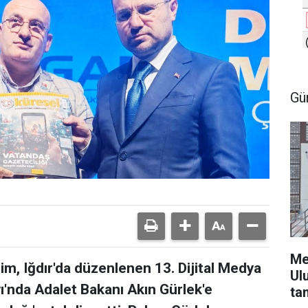
Gü
Me
m, Iğdır'da düzenlenen 13. Dijital Medya
Ul
yı'nda Adalet Bakanı Akın Gürlek'e
ta