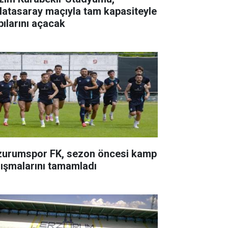
latasaray maçıyla tam kapasiteyle
pılarını açacak
zurumspor FK, sezon öncesi kamp
lışmalarını tamamladı