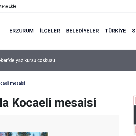
itene Ekle
ERZURUM
İLÇELER
BELEDIYELER
TÜRKIYE
S
 desteği aldı
caeli mesaisi
a Kocaeli mesaisi