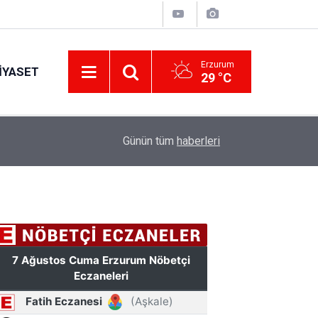
Erzurum
IYASET
29 °C
17:34
Erzurum’da gıda ve yem işletmelerine sıkı marka
Günün tüm
haberleri