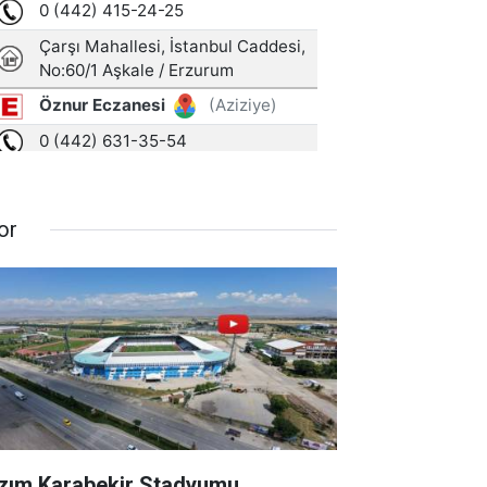
or
zım Karabekir Stadyumu,