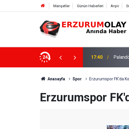
Manşetler
Günün Haberleri
Arşiv
S
su
24
17:37
TÜBİTAK
Anasayfa
Spor
Erzurumspor FK'da Ko
Erzurumspor FK'd