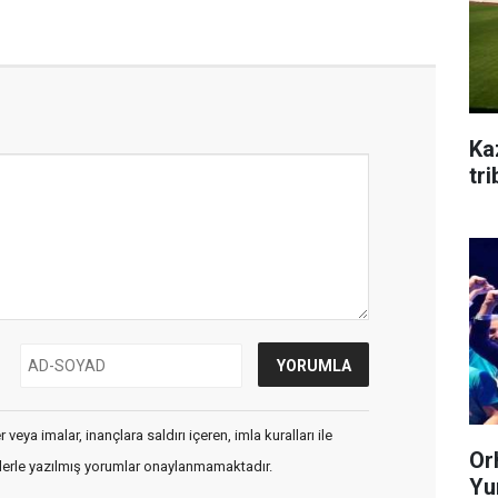
Ka
tr
veya imalar, inançlara saldırı içeren, imla kuralları ile
Or
flerle yazılmış yorumlar onaylanmamaktadır.
Yum