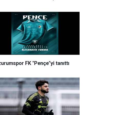
zurumspor FK "Pençe"yi tanıttı