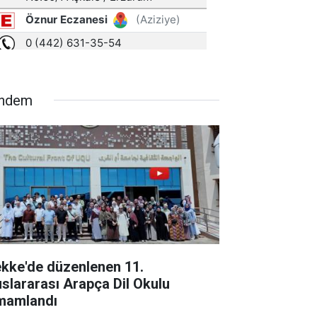
ndem
kke'de düzenlenen 11.
uslararası Arapça Dil Okulu
mamlandı