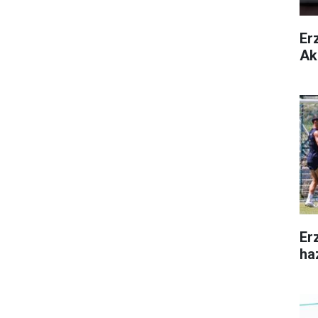
Er
Ak
Er
ha