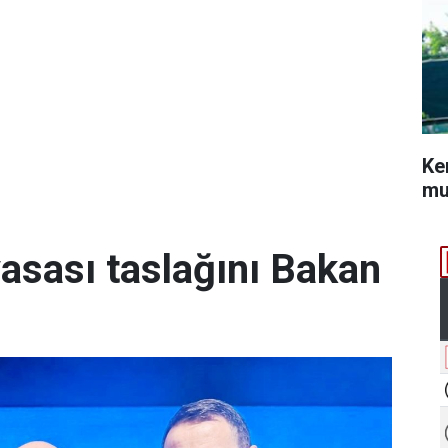
Ke
mu
yasası taslağını Bakan