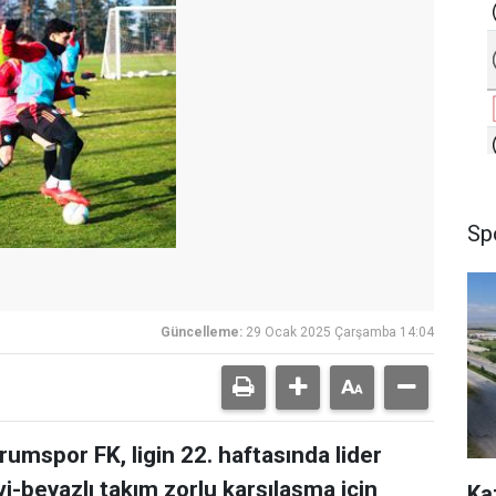
Sp
Güncelleme:
29 Ocak 2025 Çarşamba 14:04
rumspor FK, ligin 22. haftasında lider
-beyazlı takım zorlu karşılaşma için
Ka