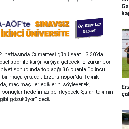
Ga
ka
2. haftasında Cumartesi günü saat 13.30'da
ocaelispor ile karşı karşıya gelecek. Erzurumpor
ğlubiyet sonucunda topladğı 36 puanla üçüncü
rlu bir maça çıkacak Erzurumspor'da Teknik
da, maç maç ilerlediklerini söyleyerek,
Er
sonuçlar hedefimizi belirleyecek. Şu an takımın
ça
gibi gözüküyor” dedi.