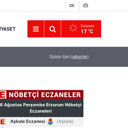
Erzurum
IYASET
17 °C
12:25
YÜRÜYEN PARALAR MANGASI
Günün tüm
haberleri