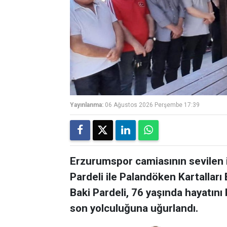
Yayınlanma:
06 Ağustos 2026 Perşembe 17:39
Erzurumspor camiasının sevilen 
Pardeli ile Palandöken Kartalları
Baki Pardeli, 76 yaşında hayatını 
son yolculuğuna uğurlandı.