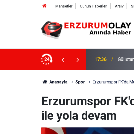
Manşetler
Günün Haberleri
Arşiv
S
ki dalgıca tutuklama
24
12:29
Anasayfa
Spor
Erzurumspor FK'da Mu
Erzurumspor FK'
ile yola devam