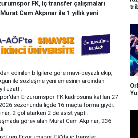
zurumspor FK, iç transfer çalışmaları
tr
rat Cem Akpınar ile 1 yıllık yeni
an edinilen bilgilere göre mavi-beyazlı ekip,
gün ile sözleşme yenilemesinin ardından
Or
l uzattı.
Yum
por'dan Erzurumspor FK kadrosuna katılan 27
2026 sezonunda ligde 16 maçta forma giydi.
ar, 2 gol atarken 2 de asist yaptı.
şılaşmada görev alan Murat Cem Akpınar, 236
i.
sürdüren Erzurumspor FK'da iç transfer