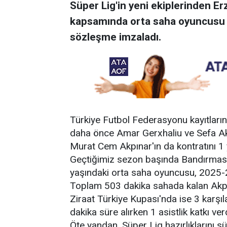
Süper Lig'in yeni ekiplerinden Er
kapsamında orta saha oyuncusu Mu
sözleşme imzaladı.
Türkiye Futbol Federasyonu kayıtlarınd
daha önce Amar Gerxhaliu ve Sefa Ak
Murat Cem Akpınar'ın da kontratını 1 yı
Geçtiğimiz sezon başında Bandırmas
yaşındaki orta saha oyuncusu, 2025-
Toplam 503 dakika sahada kalan Akpın
Ziraat Türkiye Kupası'nda ise 3 kar
dakika süre alırken 1 asistlik katkı verd
Öte yandan, Süper Lig hazırlıklarını 