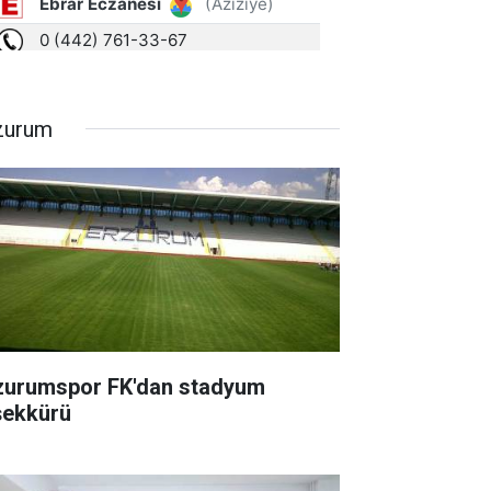
zurum
zurumspor FK'dan stadyum
şekkürü