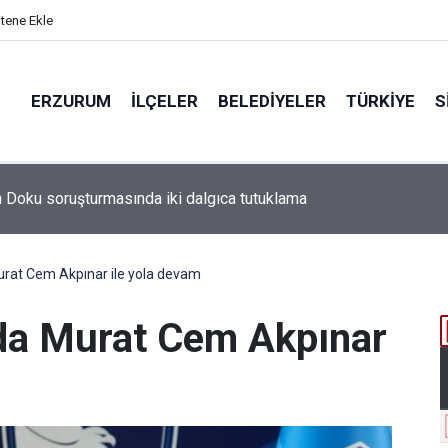
itene Ekle
ERZURUM
İLÇELER
BELEDIYELER
TÜRKIYE
S
rat Cem Akpınar ile yola devam
da Murat Cem Akpınar