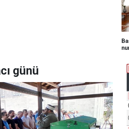
Ba
nu
acı günü