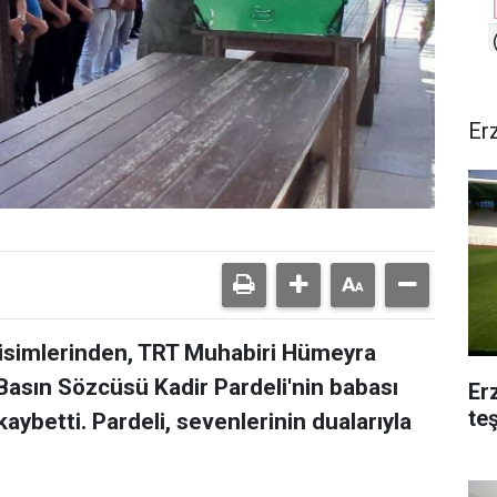
Er
isimlerinden, TRT Muhabiri Hümeyra
 Basın Sözcüsü Kadir Pardeli'nin babası
Er
te
kaybetti. Pardeli, sevenlerinin dualarıyla