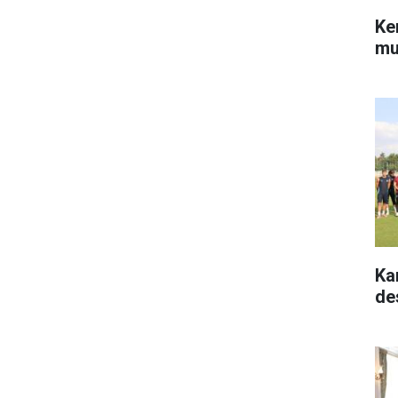
Ke
mu
Ka
de