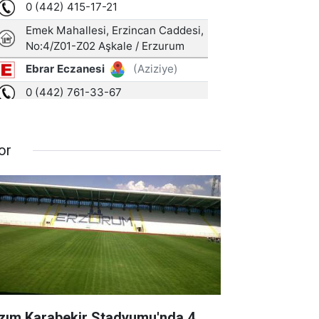
or
zım Karabekir Stadyumu'nda 4