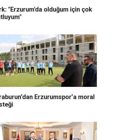
rk: "Erzurum'da olduğum için çok
tluyum"
raburun’dan Erzurumspor’a moral
steği