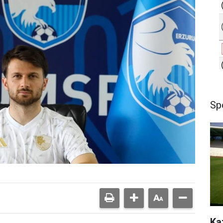
Sp
Ka