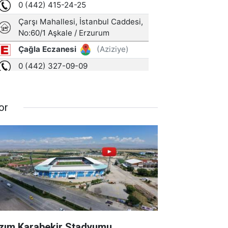
or
zım Karabekir Stadyumu,