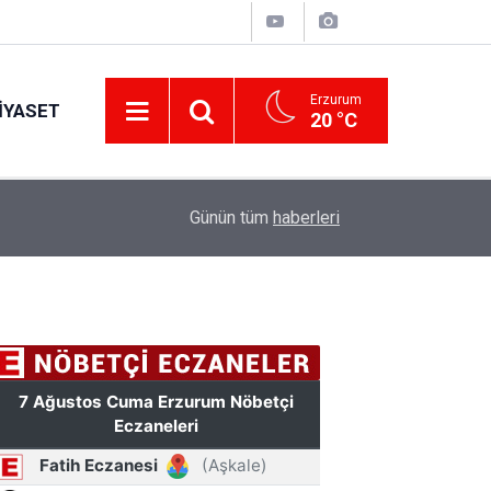
Erzurum
IYASET
20 °C
17:34
Erzurum’da gıda ve yem işletmelerine sıkı marka
Günün tüm
haberleri