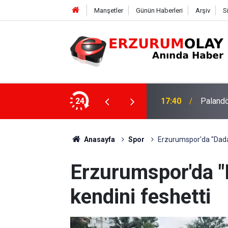
Manşetler
Günün Haberleri
Arşiv
S
su
24
17:37
TÜBİTAK
Anasayfa
Spor
Erzurumspor'da "Dadaş
Erzurumspor'da "
kendini feshetti