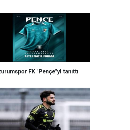
zurumspor FK "Pençe"yi tanıttı