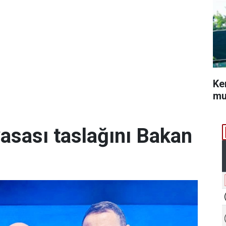
Ke
mu
yasası taslağını Bakan