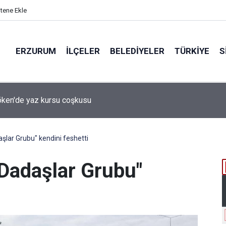
itene Ekle
ERZURUM
İLÇELER
BELEDIYELER
TÜRKIYE
S
 desteği aldı
lar Grubu" kendini feshetti
Dadaşlar Grubu"