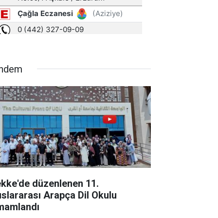
ndem
kke'de düzenlenen 11.
uslararası Arapça Dil Okulu
mamlandı