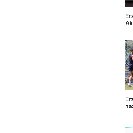
Er
Ak
Er
ha