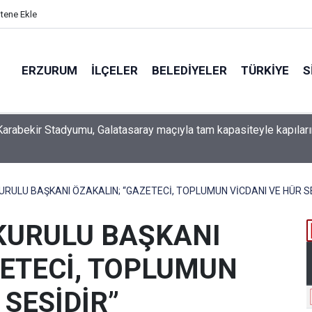
itene Ekle
ERZURUM
İLÇELER
BELEDIYELER
TÜRKIYE
S
 İSO mesleki eğitim protokolü kapsamında yürütme kurulu topla
RULU BAŞKANI ÖZAKALIN; “GAZETECİ, TOPLUMUN VİCDANI VE HÜR SE
KURULU BAŞKANI
ZETECİ, TOPLUMUN
 SESİDİR”