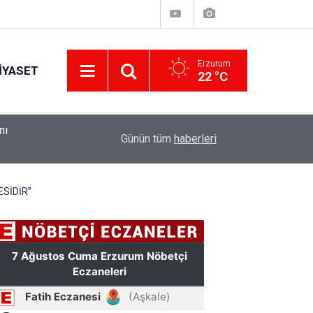
Erzurum
IYASET
22 °C
ndı
10:41
Erzurum Adliyesi'nde yangın: 2 kişi dumandan et
Günün tüm
haberleri
SİDİR”