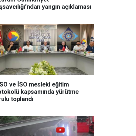
şsavcılığı’ndan yangın açıklaması
SO ve İSO mesleki eğitim
otokolü kapsamında yürütme
rulu toplandı