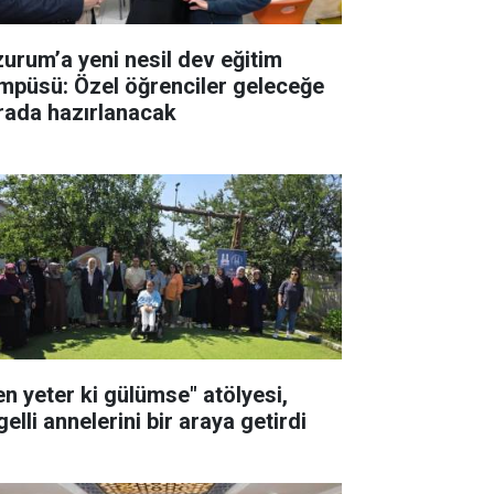
zurum’a yeni nesil dev eğitim
mpüsü: Özel öğrenciler geleceğe
rada hazırlanacak
en yeter ki gülümse" atölyesi,
elli annelerini bir araya getirdi