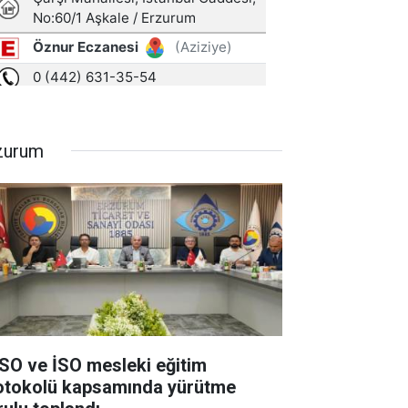
zurum
SO ve İSO mesleki eğitim
otokolü kapsamında yürütme