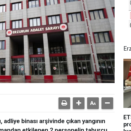
Er
ET
 adliye binası arşivinde çıkan yangının
pr
mandan etkilenen 2 personelin taburcu