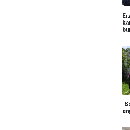
Er
ka
bu
"S
eng