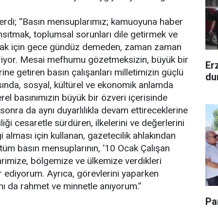
verdi; “Basın mensuplarımız; kamuoyuna haber
ansıtmak, toplumsal sorunları dile getirmek ve
amak için gece gündüz demeden, zaman zaman
veriyor. Mesai mefhumu gözetmeksizin, büyük bir
Er
ine getiren basın çalışanları milletimizin güçlü
du
asında, sosyal, kültürel ve ekonomik anlamda
rel basınımızın büyük bir özveri içerisinde
 sonra da aynı duyarlılıkla devam ettireceklerine
ği cesaretle sürdüren, ilkelerini ve değerlerini
gi alması için kullanan, gazetecilik ahlakından
 tüm basın mensuplarının, ‘10 Ocak Çalışan
hrimize, bölgemize ve ülkemize verdikleri
r ediyorum. Ayrıca, görevlerini yaparken
ını da rahmet ve minnetle anıyorum.”
Pa