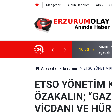
Manşetler
Günün Haberleri
Arşiv
S
asaray maçıyla tam kapasiteyle kapılarını
24
10:44
ETSO ve
Anasayfa
Erzurum
ETSO YÖNETİM KU
ETSO YÖNETİM 
ÖZAKALIN; “GA
VİCDANI VE HÜR