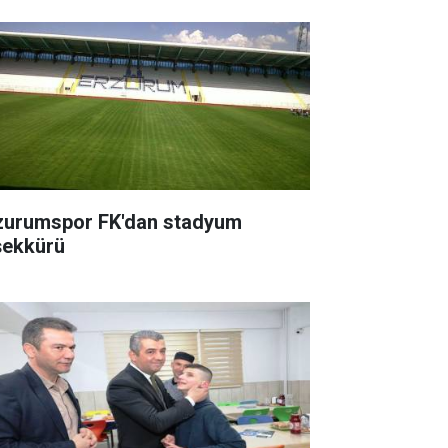
zurumspor FK'dan stadyum
şekkürü