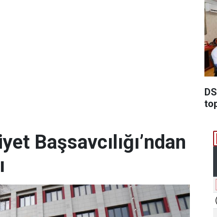
DSİ
to
et Başsavcılığı’ndan
ı