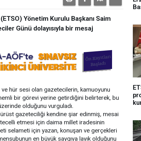
Ba
ı (ETSO) Yönetim Kurulu Başkanı Saim
ciler Günü dolayısıyla bir mesaj
ET
 ve hür sesi olan gazetecilerin, kamuoyunu
pr
emli bir görevi yerine getirdiğini belirterek, bu
ku
 üzerinde olduğunu vurguladı.
dürüst gazeteciliği kendine şiar edinmiş, mesai
celli etmesi için daima millet iradesinin
leti selameti için yazan, konuşan ve gerçekleri
mensubunun en büyük saygıya layık olduğunu