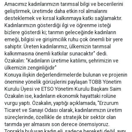
Amacımız kadınlarımızın tarımsal bilgi ve becerilerini
geliştirmek, üretimde daha etkin rol almalarını
desteklemek ve kırsal kalkınmaya katkı sağlamaktır.
Kadınlarımızın gösterdiği ilgi ve öğrenme isteği
bizlere gösterdi ki; tarımın geleceğinde kadınların
emeği, bilgisi ve girişimcilik ruhu çok önemli bir yere
sahiptir. Üreten kadınlarımız, ülkemizin tarımsal
kalkınmasına önemli katkılar sunacaktır" dedi.
Özakalın: "Kadınların üretime katılımı, şehrimizin ve
ülkemizin zenginliğidir"
Konuya ilişkin değerlendirmelerde bulunan ve projenin
önemine yönelik görüşlerini paylaşan TOBB Yönetim
Kurulu Üyesi ve ETSO Yönetim Kurulu Başkanı Saim
Özakalın ise, kadınların ekonomik hayattaki rolüne
vurgu yaptı. Özakalın, yaptığı açıklamada, "Erzurum
Ticaret ve Sanayi Odası olarak, kadınlarımızın üretim
süreçlerinde, özellikle de stratejik bir sektör olan
tarımda yer almasını son derece önemsiyoruz.
Toprakla buluşan kadın eli, sadece bereketi değil, aynı