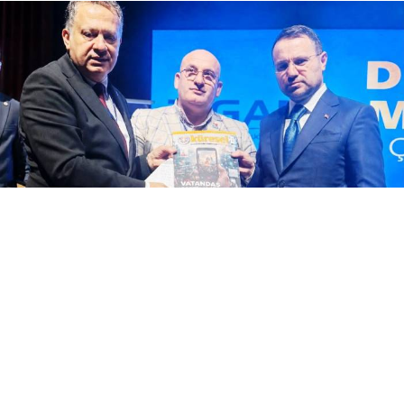
Yayınlanma:
07 Ağustos 2026 Cuma 17:48
KGK Genel Başkanı Mehmet Ali Dim, Iğdır'da
düzenlenen 13. Dijital Medya ve Yeni Nesil
Gazetecilik Çalıştayı'nda Adalet Bakanı Akın
Gürlek'e Gazetecilik Meslek Birliği Yasa Taslağı'nı
takdim etti. Bakan Gürlek, yasa tasarısının takipçisi