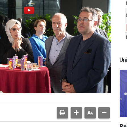
Ün
Re