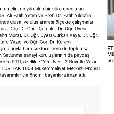
 temelini on yılı aşkın bir süre önce atan
r. Ali Fatih Yetim ve Prof. Dr. Fatih Yıldız'ın
bince ulusal ve uluslararası ölçekte çalışmalar
maz, Doç. Dr. Onur Çomaklı, Dr. Öğr. Üyesi
ri Murat, Dr. Öğr. Üyesi Gürkan Kaya, Dr. Öğr.
stafa Yazıcı ve Öğr. Gör. Dr. Kerem
ET
a gruplarıyla hem sektörel hem de toplumsal
Mü
r. Savunma sanayi kuruluşlarının da paydaşı
pr
çeken ETÜ, özellikle "Yeni Nesil 3 Boyutlu Yazıcı
ıklı TÜBİTAK 1004 Mükemmeliyet Merkezi Projesi
tasarımlarıyla önemli başarılara imza attı.