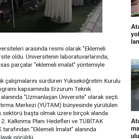
At
yo
la
ersiteleri arasında resmi olarak "Eklemeli
site oldu. Üniversitenin laboratuvarlarında;
sas parçalar "eklemeli imalat" yöntemiyle
lik çalışmalarını sürdüren Yükseköğretim Kurulu
programı kapsamında Erzurum Teknik
" alanında "Uzmanlaşan Üniversite" olarak seçti.
tırma Merkezi (YÜTAM) bünyesinde yürütülen
k sektörü başta olmak üzere birçok alanda
At
, 12. Kalkınma Planı Hedefleri ve TÜBİTAK
ma
K tarafından "Eklemeli İmalat" alanında
ul
layık görüldü.