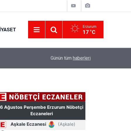
Erzurum
IYASET
17 °C
Erzurum’a yeni nesil dev eğitim kampüsü: Özel 
11:42
Günün tüm
haberleri
hazırlanacak