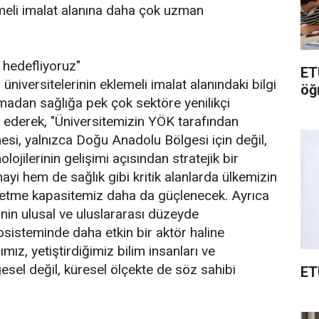
meli imalat alanına daha çok uzman
 hedefliyoruz"
ET
niversitelerinin eklemeli imalat alanındaki bilgi
öğ
nmadan sağlığa pek çok sektöre yenilikçi
 ederek, "Üniversitemizin YÖK tarafından
esi, yalnızca Doğu Anadolu Bölgesi için değil,
lojilerinin gelişimi açısından stratejik bir
i hem de sağlık gibi kritik alanlarda ülkemizin
üretme kapasitemiz daha da güçlenecek. Ayrıca
'nin ulusal ve uluslararası düzeyde
sisteminde daha etkin bir aktör haline
ız, yetiştirdiğimiz bilim insanları ve
esel değil, küresel ölçekte de söz sahibi
ET