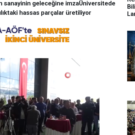
n sanayinin geleceğine imzaÜniversitede
Bi
ıktaki hassas parçalar üretiliyor
La