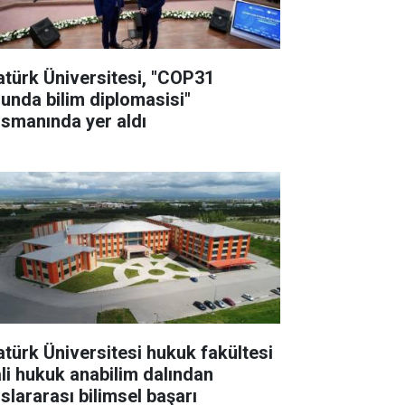
atürk Üniversitesi, "COP31
lunda bilim diplomasisi"
nsmanında yer aldı
atürk Üniversitesi hukuk fakültesi
li hukuk anabilim dalından
uslararası bilimsel başarı