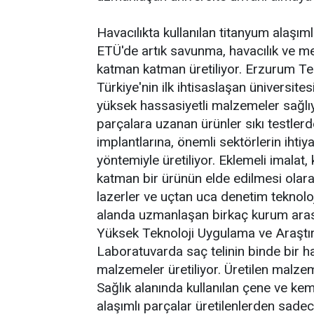
Havacılıkta kullanılan titanyum alaşımlı
ETÜ'de artık savunma, havacılık ve medi
katman katman üretiliyor. Erzurum Tek
Türkiye'nin ilk ihtisaslaşan üniversit
yüksek hassasiyetli malzemeler sağlı
parçalara uzanan ürünler sıkı testler
implantlarına, önemli sektörlerin iht
yöntemiyle üretiliyor. Eklemeli imalat
katman bir ürünün elde edilmesi olarak
lazerler ve uçtan uca denetim teknoloji
alanda uzmanlaşan birkaç kurum arasın
Yüksek Teknoloji Uygulama ve Araştırm
Laboratuvarda saç telinin binde bir ha
malzemeler üretiliyor. Üretilen malzemel
Sağlık alanında kullanılan çene ve kemi
alaşımlı parçalar üretilenlerden sadec