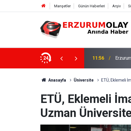
Manşetler
Günün Haberleri
Arşiv
S
Rektör 
şekkürü
24
11:50
Program
Anasayfa
Üniversite
ETÜ, Eklemeli İm
ETÜ, Eklemeli İma
Uzman Üniversite