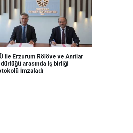
Ü ile Erzurum Rölöve ve Anıtlar
dürlüğü arasında iş birliği
otokolü İmzaladı