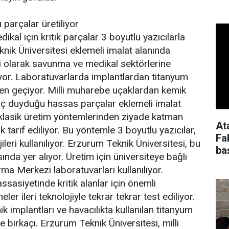
 parçalar üretiliyor
kal için kritik parçalar 3 boyutlu yazıcılarla
nik Üniversitesi eklemeli imalat alanında
esi olarak savunma ve medikal sektörlerine
yor. Laboratuvarlarda implantlardan titanyum
den geçiyor. Milli muharebe uçaklardan kemik
iyaç duyduğu hassas parçalar eklemeli imalat
, klasik üretim yöntemlerinden ziyade katman
At
 tarif ediliyor. Bu yöntemle 3 boyutlu yazıcılar,
Fa
leri kullanılıyor. Erzurum Teknik Üniversitesi, bu
ba
da yer alıyor. Üretim için üniversiteye bağlı
a Merkezi laboratuvarları kullanılıyor.
ssasiyetinde kritik alanlar için önemli
er ileri teknolojiyle tekrar tekrar test ediliyor.
k implantları ve havacılıkta kullanılan titanyum
e birkaçı. Erzurum Teknik Üniversitesi, milli