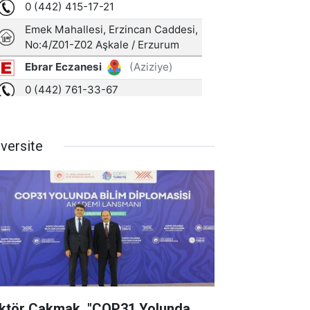
iversite
ktör Çakmak, "COP31 Yolunda