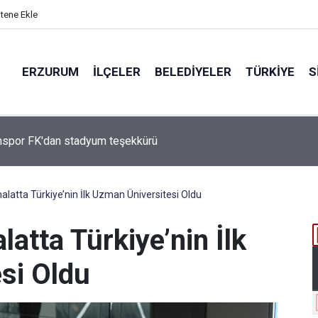
itene Ekle
ERZURUM
İLÇELER
BELEDIYELER
TÜRKIYE
S
Çakmak, "COP31 Yolunda Bilim Diplomasisi: Akademi Lansmanı"
ına Katıldı
alatta Türkiye’nin İlk Uzman Üniversitesi Oldu
latta Türkiye’nin İlk
si Oldu