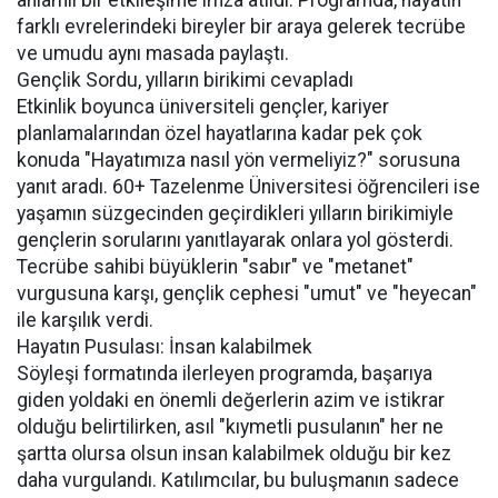
anlamlı bir etkileşime imza atıldı. Programda, hayatın
farklı evrelerindeki bireyler bir araya gelerek tecrübe
ve umudu aynı masada paylaştı.
Gençlik Sordu, yılların birikimi cevapladı
Etkinlik boyunca üniversiteli gençler, kariyer
planlamalarından özel hayatlarına kadar pek çok
konuda "Hayatımıza nasıl yön vermeliyiz?" sorusuna
yanıt aradı. 60+ Tazelenme Üniversitesi öğrencileri ise
yaşamın süzgecinden geçirdikleri yılların birikimiyle
gençlerin sorularını yanıtlayarak onlara yol gösterdi.
Tecrübe sahibi büyüklerin "sabır" ve "metanet"
vurgusuna karşı, gençlik cephesi "umut" ve "heyecan"
ile karşılık verdi.
Hayatın Pusulası: İnsan kalabilmek
Söyleşi formatında ilerleyen programda, başarıya
giden yoldaki en önemli değerlerin azim ve istikrar
olduğu belirtilirken, asıl "kıymetli pusulanın" her ne
şartta olursa olsun insan kalabilmek olduğu bir kez
daha vurgulandı. Katılımcılar, bu buluşmanın sadece