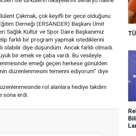
eri ise türkülerin hikayelerini senaryo haline
lent Çakmak, çok keyifli bir gece olduğunu
e Eğitim Derneği (ERSANDER) Başkanı Ümit
leri Sağlık Kültür ve Spor Daire Başkanımız
TÜ
lip farklı bir program yapmak istediklerini
lı olabilir diye düşündüm. Ancak farklı olmadı.
ük bir emek ve çaba vardı. Bu vesileyle
nlenmesinde emeği geçen herkese gönülden
sinin düzenlenmesini temenni ediyorum” diye
zenlenmesinde rol alanlara hediye takdim
e sona erdi.
Re
Bi
La