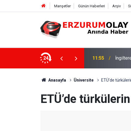
Manşetler
Günün Haberleri
Arşiv
S
24
11:52
Çay soh
Anasayfa
Üniversite
ETÜ’de türkülerin
ETÜ’de türkülerin