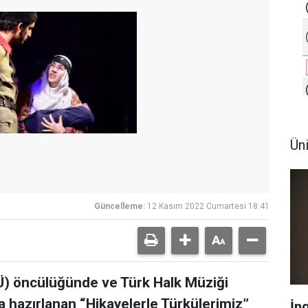
Ün
Güncelleme:
12 Kasım 2022 Cumartesi 18:41
Ü) öncülüğünde ve Türk Halk Müziği
yla hazırlanan “Hikayelerle Türkülerimiz”
İn