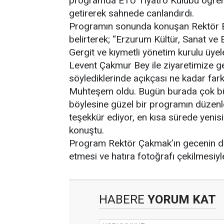
programda ETÜ Tiyatro Kulübü öğrencil
getirerek sahnede canlandırdı.
Programın sonunda konuşan Rektör Bü
belirterek; “Erzurum Kültür, Sanat v
Gergit ve kıymetli yönetim kurulu üye
Levent Çakmur Bey ile ziyaretimize ge
söylediklerinde açıkçası ne kadar fark
Muhteşem oldu. Bugün burada çok büy
böylesine güzel bir programın düze
teşekkür ediyor, en kısa sürede yeni
konuştu.
Program Rektör Çakmak’ın gecenin dü
etmesi ve hatıra fotoğrafı çekilmesiyl
HABERE
YORUM KAT