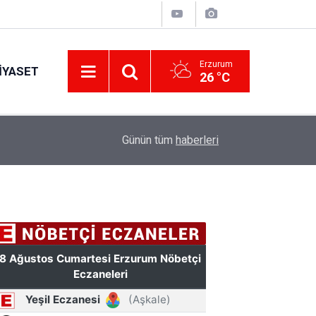
Erzurum
IYASET
26 °C
11:49
Türkiye'de bir ilki yapıyor: Kilim üzerine fırçasıy
Günün tüm
haberleri