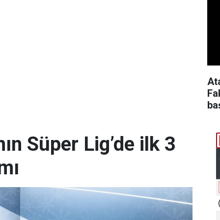
At
Fa
ba
n Süper Lig’de ilk 3
amı