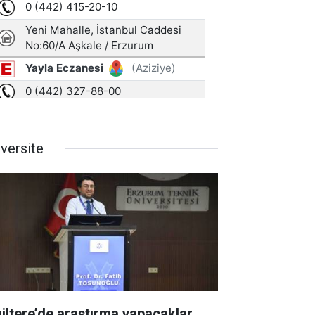
iversite
giltere’de araştırma yapacaklar