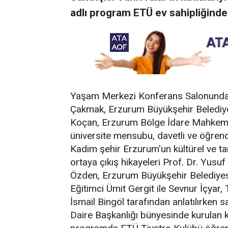
adlı program ETÜ ev sahipliğinde
Yaşam Merkezi Konferans Salonunda d
Çakmak, Erzurum Büyükşehir Belediye
Koçan, Erzurum Bölge İdare Mahkemes
üniversite mensubu, davetli ve öğrenci
Kadim şehir Erzurum'un kültürel ve tar
ortaya çıkış hikayeleri Prof. Dr. Yusu
Özden, Erzurum Büyükşehir Belediyesi
Eğitimci Ümit Gergit ile Sevnur İçyar,
İsmail Bingöl tarafından anlatılırken s
Daire Başkanlığı bünyesinde kurulan kor