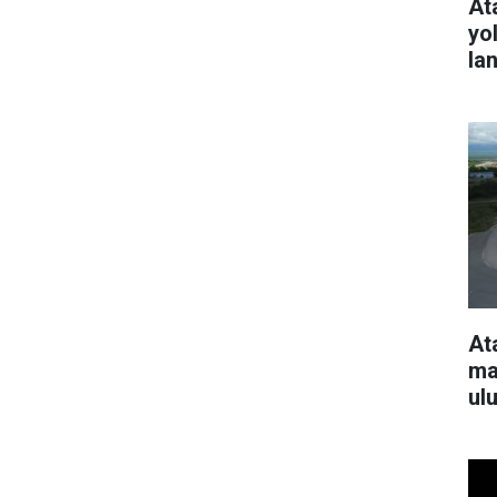
At
yo
la
At
ma
ul