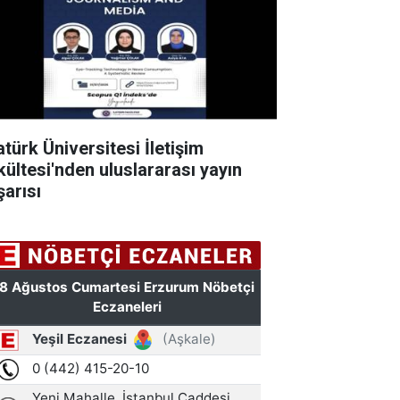
atürk Üniversitesi İletişim
kültesi'nden uluslararası yayın
şarısı