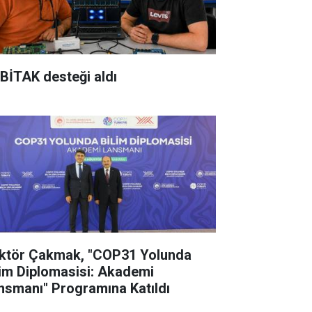
BİTAK desteği aldı
ktör Çakmak, "COP31 Yolunda
lim Diplomasisi: Akademi
nsmanı" Programına Katıldı