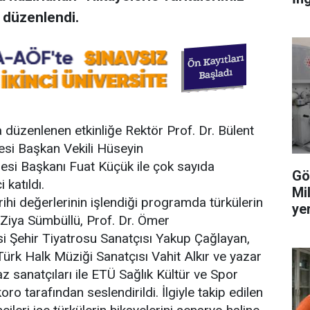
 düzenlendi.
üzenlenen etkinliğe Rektör Prof. Dr. Bülent
si Başkan Vekili Hüseyin
i Başkanı Fuat Küçük ile çok sayıda
Gö
 katıldı.
Mil
ihi değerlerinin işlendiği programda türkülerin
ye
f Ziya Sümbüllü, Prof. Dr. Ömer
 Şehir Tiyatrosu Sanatçısı Yakup Çağlayan,
 Türk Halk Müziği Sanatçısı Vahit Alkır ve yazar
az sanatçıları ile ETÜ Sağlık Kültür ve Spor
o tarafından seslendirildi. İlgiyle takip edilen