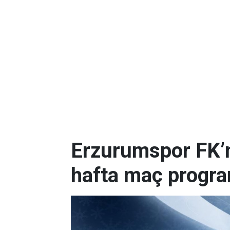
Erzurumspor FK’nı
hafta maç progr