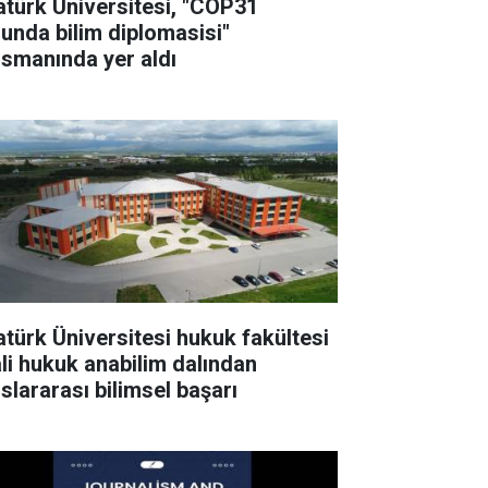
atürk Üniversitesi, "COP31
lunda bilim diplomasisi"
nsmanında yer aldı
atürk Üniversitesi hukuk fakültesi
li hukuk anabilim dalından
uslararası bilimsel başarı