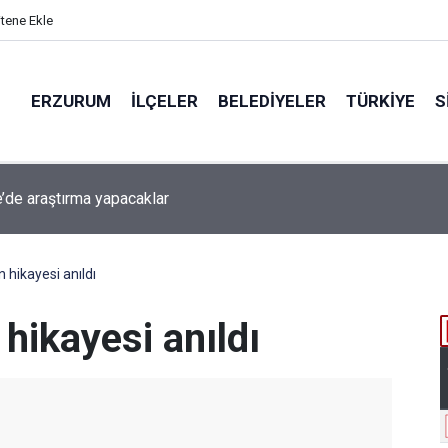
itene Ekle
ERZURUM
İLÇELER
BELEDIYELER
TÜRKIYE
S
beti iddiaya dönüştü
 hikayesi anıldı
 hikayesi anıldı