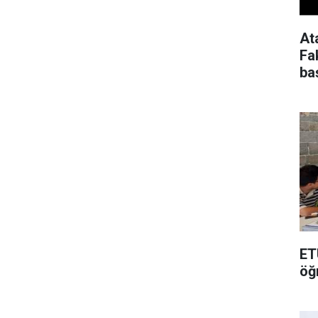
At
Fa
ba
ET
öğ