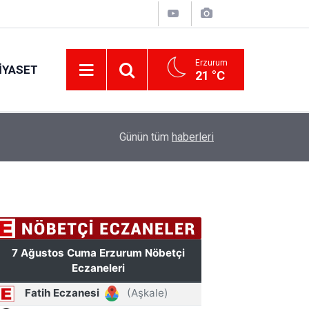
Erzurum
IYASET
21 °C
17:34
Erzurum’da gıda ve yem işletmelerine sıkı marka
Günün tüm
haberleri