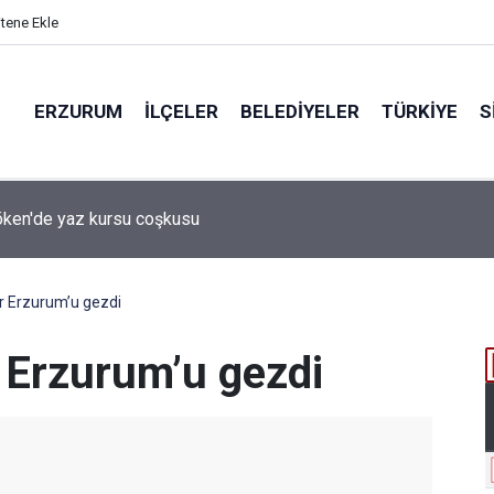
itene Ekle
ERZURUM
İLÇELER
BELEDIYELER
TÜRKIYE
S
 desteği aldı
er Erzurum’u gezdi
r Erzurum’u gezdi