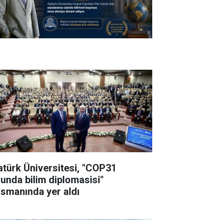
atürk Üniversitesi, "COP31
lunda bilim diplomasisi"
nsmanında yer aldı