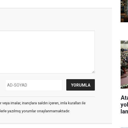
At
veya imalar, inançlara saldırı içeren, imla kuralları ile
yo
la
flerle yazılmış yorumlar onaylanmamaktadır.