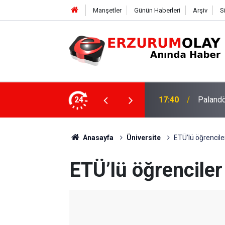
Manşetler
Günün Haberleri
Arşiv
S
su
24
17:37
TÜBİTAK
Anasayfa
Üniversite
ETÜ’lü öğrencil
ETÜ’lü öğrencile