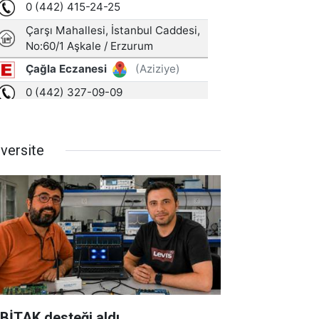
iversite
BİTAK desteği aldı