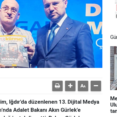
Gü
Me
m, Iğdır'da düzenlenen 13. Dijital Medya
Ul
yı'nda Adalet Bakanı Akın Gürlek'e
ta