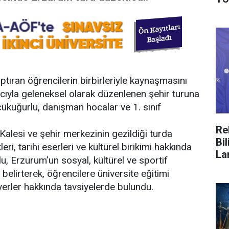
aptıran öğrencilerin birbirleriyle kaynaşmasını
ıyla geleneksel olarak düzenlenen şehir turuna
ükuğurlu, danışman hocalar ve 1. sınıf
Re
lesi ve şehir merkezinin gezildiği turda
Bi
ri, tarihi eserleri ve kültürel birikimi hakkında
La
u, Erzurum’un sosyal, kültürel ve sportif
elirterek, öğrencilere üniversite eğitimi
erler hakkında tavsiyelerde bulundu.