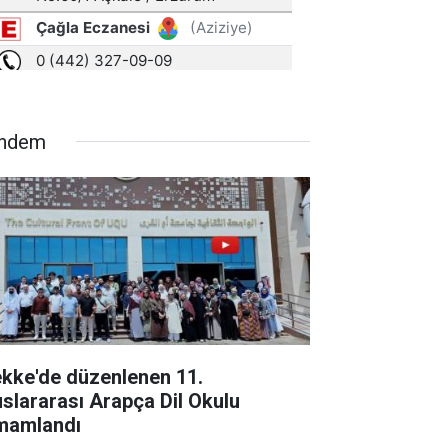
ndem
kke'de düzenlenen 11.
uslararası Arapça Dil Okulu
mamlandı