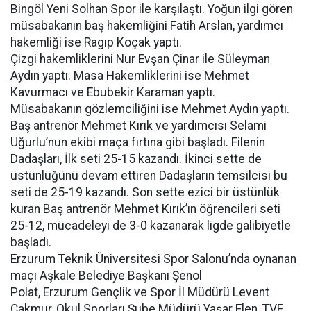
Bingöl Yeni Solhan Spor ile karşılaştı. Yoğun ilgi gören
müsabakanın baş hakemliğini Fatih Arslan, yardımcı
hakemliği ise Ragıp Koçak yaptı.
Çizgi hakemliklerini Nur Evşan Çinar ile Süleyman
Aydın yaptı. Masa Hakemliklerini ise Mehmet
Kavurmacı ve Ebubekir Karaman yaptı.
Müsabakanın gözlemciliğini ise Mehmet Aydın yaptı.
Baş antrenör Mehmet Kırık ve yardımcısı Selami
Uğurlu’nun ekibi maça fırtına gibi başladı. Filenin
Dadaşları, İlk seti 25-15 kazandı. İkinci sette de
üstünlüğünü devam ettiren Dadaşların temsilcisi bu
seti de 25-19 kazandı. Son sette ezici bir üstünlük
kuran Baş antrenör Mehmet Kırık’ın öğrencileri seti
25-12, mücadeleyi de 3-0 kazanarak ligde galibiyetle
başladı.
Erzurum Teknik Üniversitesi Spor Salonu’nda oynanan
maçı Aşkale Belediye Başkanı Şenol
Polat, Erzurum Gençlik ve Spor İl Müdürü Levent
Çakmur, Okul Sporları Şube Müdürü Yaşar Elen, TVF