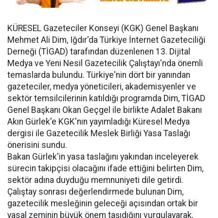
KÜRESEL Gazeteciler Konseyi (KGK) Genel Başkanı
Mehmet Ali Dim, Iğdır'da Türkiye İnternet Gazeteciliği
Derneği (TİGAD) tarafından düzenlenen 13. Dijital
Medya ve Yeni Nesil Gazetecilik Çalıştayı'nda önemli
temaslarda bulundu. Türkiye'nin dört bir yanından
gazeteciler, medya yöneticileri, akademisyenler ve
sektör temsilcilerinin katıldığı programda Dim, TİGAD
Genel Başkanı Okan Geçgel ile birlikte Adalet Bakanı
Akın Gürlek'e KGK'nın yayımladığı Küresel Medya
dergisi ile Gazetecilik Meslek Birliği Yasa Taslağı
önerisini sundu.
Bakan Gürlek'in yasa taslağını yakından inceleyerek
sürecin takipçisi olacağını ifade ettiğini belirten Dim,
sektör adına duyduğu memnuniyeti dile getirdi.
Çalıştay sonrası değerlendirmede bulunan Dim,
gazetecilik mesleğinin geleceği açısından ortak bir
yasal zeminin büyük önem taşıdığını vurgulayarak,