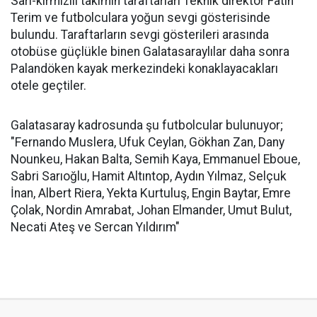
Sarı-kırmızılı takımın taraftarları Teknik direktör Fatih
Terim ve futbolculara yoğun sevgi gösterisinde
bulundu. Taraftarların sevgi gösterileri arasında
otobüse güçlükle binen Galatasaraylılar daha sonra
Palandöken kayak merkezindeki konaklayacakları
otele geçtiler.
Galatasaray kadrosunda şu futbolcular bulunuyor;
"Fernando Muslera, Ufuk Ceylan, Gökhan Zan, Dany
Nounkeu, Hakan Balta, Semih Kaya, Emmanuel Eboue,
Sabri Sarıoğlu, Hamit Altıntop, Aydın Yılmaz, Selçuk
İnan, Albert Riera, Yekta Kurtuluş, Engin Baytar, Emre
Çolak, Nordin Amrabat, Johan Elmander, Umut Bulut,
Necati Ateş ve Sercan Yıldırım"