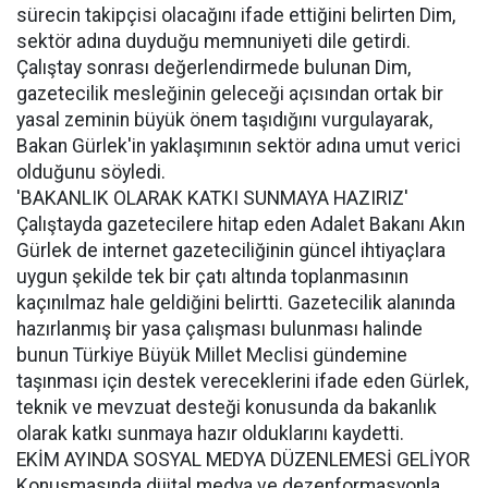
sürecin takipçisi olacağını ifade ettiğini belirten Dim,
sektör adına duyduğu memnuniyeti dile getirdi.
Çalıştay sonrası değerlendirmede bulunan Dim,
gazetecilik mesleğinin geleceği açısından ortak bir
yasal zeminin büyük önem taşıdığını vurgulayarak,
Bakan Gürlek'in yaklaşımının sektör adına umut verici
olduğunu söyledi.
'BAKANLIK OLARAK KATKI SUNMAYA HAZIRIZ'
Çalıştayda gazetecilere hitap eden Adalet Bakanı Akın
Gürlek de internet gazeteciliğinin güncel ihtiyaçlara
uygun şekilde tek bir çatı altında toplanmasının
kaçınılmaz hale geldiğini belirtti. Gazetecilik alanında
hazırlanmış bir yasa çalışması bulunması halinde
bunun Türkiye Büyük Millet Meclisi gündemine
taşınması için destek vereceklerini ifade eden Gürlek,
teknik ve mevzuat desteği konusunda da bakanlık
olarak katkı sunmaya hazır olduklarını kaydetti.
EKİM AYINDA SOSYAL MEDYA DÜZENLEMESİ GELİYOR
Konuşmasında dijital medya ve dezenformasyonla