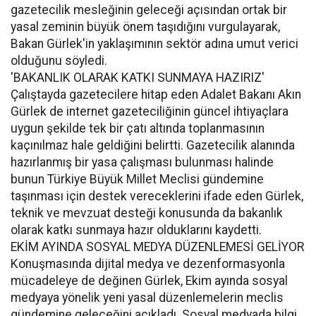
gazetecilik mesleğinin geleceği açısından ortak bir
yasal zeminin büyük önem taşıdığını vurgulayarak,
Bakan Gürlek'in yaklaşımının sektör adına umut verici
olduğunu söyledi.
'BAKANLIK OLARAK KATKI SUNMAYA HAZIRIZ'
Çalıştayda gazetecilere hitap eden Adalet Bakanı Akın
Gürlek de internet gazeteciliğinin güncel ihtiyaçlara
uygun şekilde tek bir çatı altında toplanmasının
kaçınılmaz hale geldiğini belirtti. Gazetecilik alanında
hazırlanmış bir yasa çalışması bulunması halinde
bunun Türkiye Büyük Millet Meclisi gündemine
taşınması için destek vereceklerini ifade eden Gürlek,
teknik ve mevzuat desteği konusunda da bakanlık
olarak katkı sunmaya hazır olduklarını kaydetti.
EKİM AYINDA SOSYAL MEDYA DÜZENLEMESİ GELİYOR
Konuşmasında dijital medya ve dezenformasyonla
mücadeleye de değinen Gürlek, Ekim ayında sosyal
medyaya yönelik yeni yasal düzenlemelerin meclis
gündemine geleceğini açıkladı. Sosyal medyada bilgi