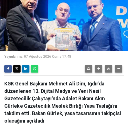
Yayınlanma:
07 Ağustos 2026 Cuma 17:48
KGK Genel Başkanı Mehmet Ali Dim, Iğdır'da
düzenlenen 13. Dijital Medya ve Yeni Nesil
Gazetecilik Çalıştayı'nda Adalet Bakanı Akın
Gürlek'e Gazetecilik Meslek Birliği Yasa Taslağı'nı
takdim etti. Bakan Gürlek, yasa tasarısının takipçisi
olacağını açıkladı