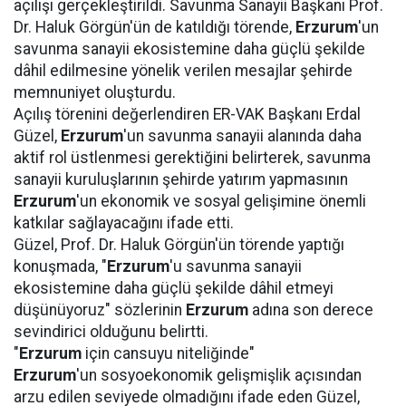
açılışı gerçekleştirildi. Savunma Sanayii Başkanı Prof.
Dr. Haluk Görgün'ün de katıldığı törende,
Erzurum
'un
savunma sanayii ekosistemine daha güçlü şekilde
dâhil edilmesine yönelik verilen mesajlar şehirde
memnuniyet oluşturdu.
Açılış törenini değerlendiren ER-VAK Başkanı Erdal
Güzel,
Erzurum
'un savunma sanayii alanında daha
aktif rol üstlenmesi gerektiğini belirterek, savunma
sanayii kuruluşlarının şehirde yatırım yapmasının
Erzurum
'un ekonomik ve sosyal gelişimine önemli
katkılar sağlayacağını ifade etti.
Güzel, Prof. Dr. Haluk Görgün'ün törende yaptığı
konuşmada, "
Erzurum
'u savunma sanayii
ekosistemine daha güçlü şekilde dâhil etmeyi
düşünüyoruz" sözlerinin
Erzurum
adına son derece
sevindirici olduğunu belirtti.
"
Erzurum
için cansuyu niteliğinde"
Erzurum
'un sosyoekonomik gelişmişlik açısından
arzu edilen seviyede olmadığını ifade eden Güzel,