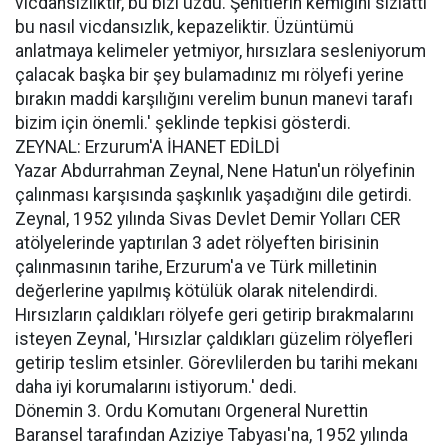
vicdansızlıktır, bu bizi üzdü. Şehitlerin kemiğini sızlattı
bu nasıl vicdansızlık, kepazeliktir. Üzüntümü
anlatmaya kelimeler yetmiyor, hırsızlara sesleniyorum
çalacak başka bir şey bulamadınız mı rölyefi yerine
bırakın maddi karşılığını verelim bunun manevi tarafı
bizim için önemli.' şeklinde tepkisi gösterdi.
ZEYNAL: Erzurum'A İHANET EDİLDİ
Yazar Abdurrahman Zeynal, Nene Hatun'un rölyefinin
çalınması karşısında şaşkınlık yaşadığını dile getirdi.
Zeynal, 1952 yılında Sivas Devlet Demir Yolları CER
atölyelerinde yaptırılan 3 adet rölyeften birisinin
çalınmasının tarihe, Erzurum'a ve Türk milletinin
değerlerine yapılmış kötülük olarak nitelendirdi.
Hırsızların çaldıkları rölyefe geri getirip bırakmalarını
isteyen Zeynal, 'Hırsızlar çaldıkları güzelim rölyefleri
getirip teslim etsinler. Görevlilerden bu tarihi mekanı
daha iyi korumalarını istiyorum.' dedi.
Dönemin 3. Ordu Komutanı Orgeneral Nurettin
Baransel tarafından Aziziye Tabyası'na, 1952 yılında