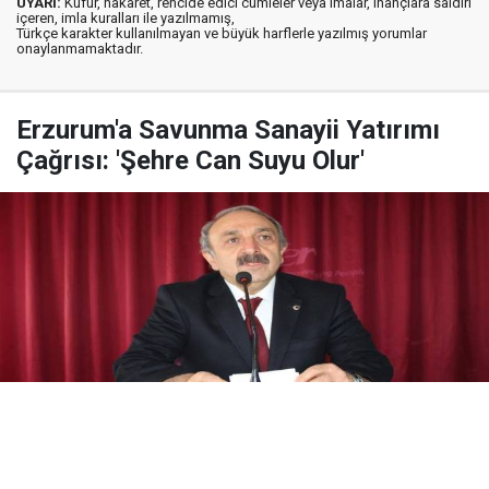
UYARI:
Küfür, hakaret, rencide edici cümleler veya imalar, inançlara saldırı
içeren, imla kuralları ile yazılmamış,
Türkçe karakter kullanılmayan ve büyük harflerle yazılmış yorumlar
onaylanmamaktadır.
Erzurum'a Savunma Sanayii Yatırımı
Çağrısı: 'Şehre Can Suyu Olur'
Yayınlanma:
08 Ağustos 2026 Cumartesi 20:37