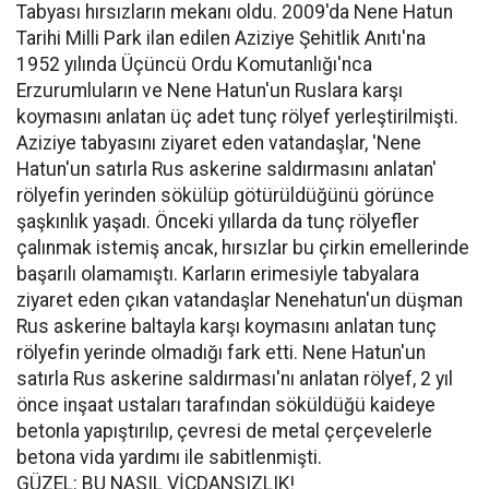
Tabyası hırsızların mekanı oldu. 2009'da Nene Hatun
Tarihi Milli Park ilan edilen Aziziye Şehitlik Anıtı'na
1952 yılında Üçüncü Ordu Komutanlığı'nca
Erzurumluların ve Nene Hatun'un Ruslara karşı
koymasını anlatan üç adet tunç rölyef yerleştirilmişti.
Aziziye tabyasını ziyaret eden vatandaşlar, 'Nene
Hatun'un satırla Rus askerine saldırmasını anlatan'
rölyefin yerinden sökülüp götürüldüğünü görünce
şaşkınlık yaşadı. Önceki yıllarda da tunç rölyefler
çalınmak istemiş ancak, hırsızlar bu çirkin emellerinde
başarılı olamamıştı. Karların erimesiyle tabyalara
ziyaret eden çıkan vatandaşlar Nenehatun'un düşman
Rus askerine baltayla karşı koymasını anlatan tunç
rölyefin yerinde olmadığı fark etti. Nene Hatun'un
satırla Rus askerine saldırması'nı anlatan rölyef, 2 yıl
önce inşaat ustaları tarafından söküldüğü kaideye
betonla yapıştırılıp, çevresi de metal çerçevelerle
betona vida yardımı ile sabitlenmişti.
GÜZEL: BU NASIL VİCDANSIZLIK!