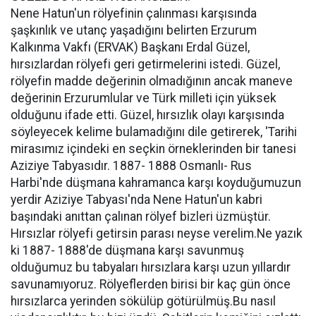
Nene Hatun'un rölyefinin çalınması karşısında
şaşkınlık ve utanç yaşadığını belirten Erzurum
Kalkınma Vakfı (ERVAK) Başkanı Erdal Güzel,
hırsızlardan rölyefi geri getirmelerini istedi. Güzel,
rölyefin madde değerinin olmadığının ancak maneve
değerinin Erzurumlular ve Türk milleti için yüksek
olduğunu ifade etti. Güzel, hırsızlık olayı karşısında
söyleyecek kelime bulamadığını dile getirerek, 'Tarihi
mirasımız içindeki en seçkin örneklerinden bir tanesi
Aziziye Tabyasıdır. 1887- 1888 Osmanlı- Rus
Harbi'nde düşmana kahramanca karşı koyduğumuzun
yerdir Aziziye Tabyası'nda Nene Hatun'un kabri
başındaki anıttan çalınan rölyef bizleri üzmüştür.
Hırsızlar rölyefi getirsin parası neyse verelim.Ne yazık
ki 1887- 1888'de düşmana karşı savunmuş
olduğumuz bu tabyaları hırsızlara karşı uzun yıllardır
savunamıyoruz. Rölyeflerden birisi bir kaç gün önce
hırsızlarca yerinden sökülüp götürülmüş.Bu nasıl