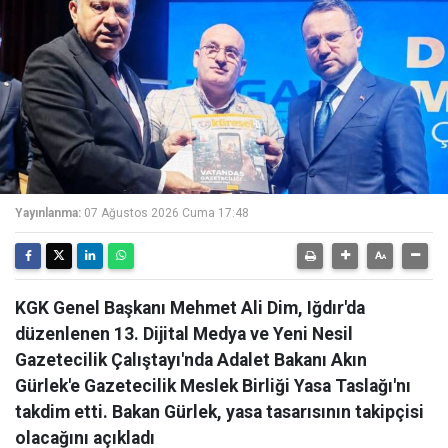
Yayınlanma:
07 Ağustos 2026 Cuma 17:48
KGK Genel Başkanı Mehmet Ali Dim, Iğdır'da
düzenlenen 13. Dijital Medya ve Yeni Nesil
Gazetecilik Çalıştayı'nda Adalet Bakanı Akın
Gürlek'e Gazetecilik Meslek Birliği Yasa Taslağı'nı
takdim etti. Bakan Gürlek, yasa tasarısının takipçisi
olacağını açıkladı