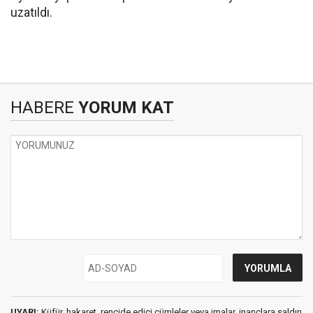
uzatıldı.
HABERE
YORUM KAT
UYARI:
Küfür, hakaret, rencide edici cümleler veya imalar, inançlara saldırı