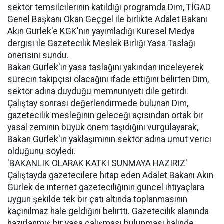
sektör temsilcilerinin katıldığı programda Dim, TİGAD
Genel Başkanı Okan Geçgel ile birlikte Adalet Bakanı
Akın Gürlek'e KGK'nın yayımladığı Küresel Medya
dergisi ile Gazetecilik Meslek Birliği Yasa Taslağı
önerisini sundu.
Bakan Gürlek'in yasa taslağını yakından inceleyerek
sürecin takipçisi olacağını ifade ettiğini belirten Dim,
sektör adına duyduğu memnuniyeti dile getirdi.
Çalıştay sonrası değerlendirmede bulunan Dim,
gazetecilik mesleğinin geleceği açısından ortak bir
yasal zeminin büyük önem taşıdığını vurgulayarak,
Bakan Gürlek'in yaklaşımının sektör adına umut verici
olduğunu söyledi.
'BAKANLIK OLARAK KATKI SUNMAYA HAZIRIZ'
Çalıştayda gazetecilere hitap eden Adalet Bakanı Akın
Gürlek de internet gazeteciliğinin güncel ihtiyaçlara
uygun şekilde tek bir çatı altında toplanmasının
kaçınılmaz hale geldiğini belirtti. Gazetecilik alanında
hazırlanmış bir yasa çalışması bulunması halinde