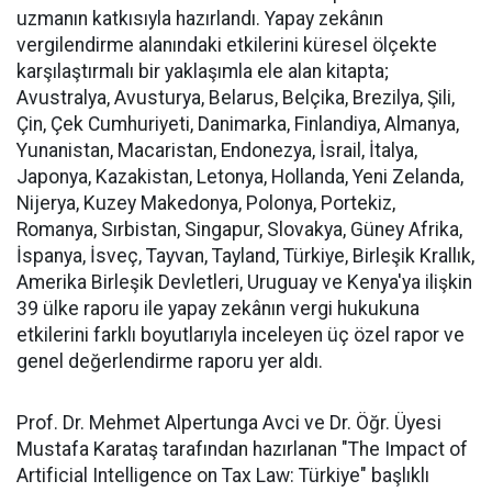
uzmanın katkısıyla hazırlandı. Yapay zekânın
vergilendirme alanındaki etkilerini küresel ölçekte
karşılaştırmalı bir yaklaşımla ele alan kitapta;
Avustralya, Avusturya, Belarus, Belçika, Brezilya, Şili,
Çin, Çek Cumhuriyeti, Danimarka, Finlandiya, Almanya,
Yunanistan, Macaristan, Endonezya, İsrail, İtalya,
Japonya, Kazakistan, Letonya, Hollanda, Yeni Zelanda,
Nijerya, Kuzey Makedonya, Polonya, Portekiz,
Romanya, Sırbistan, Singapur, Slovakya, Güney Afrika,
İspanya, İsveç, Tayvan, Tayland, Türkiye, Birleşik Krallık,
Amerika Birleşik Devletleri, Uruguay ve Kenya'ya ilişkin
39 ülke raporu ile yapay zekânın vergi hukukuna
etkilerini farklı boyutlarıyla inceleyen üç özel rapor ve
genel değerlendirme raporu yer aldı.
Prof. Dr. Mehmet Alpertunga Avci ve Dr. Öğr. Üyesi
Mustafa Karataş tarafından hazırlanan "The Impact of
Artificial Intelligence on Tax Law: Türkiye" başlıklı