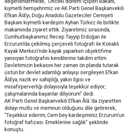
değerlendirmede, "Önceki dönem İçişleri Bakanı,
kıymetli hemşehrimiz ve AK Parti Genel Başkanvekili
Efkan Âlâ’yı, Doğu Anadolu Gazeteciler Cemiyeti
Başkanı kıymetli kardeşim Ayhan Türkez ile birlikte
makamında ziyaret ettik. Ziyaretimiz sırasında,
Cumhurbaşkanımız Recep Tayyip Erdoğan ile
Erzurum’da çekilmiş çerçeveli fotoğrafı ile Konaklı
Kayak Merkezi’nde kayak yaparken objektifime
yansıyan fotoğrafını kendilerine takdim ettim.
Devletimizin bekasını her zaman ön planda tutarak
üstün bir devlet adamlığı anlayışı sergileyen Efkan
Âlâ’ya, nazik ev sahipliği, yakın ilgisi ve
misafirperverliği dolayısıyla teşekkür ediyor;
çalışmalarında başarılar diliyorum" dedi.
AK Parti Genel Başkanvekili Efkan Âlâ ‘da ziyaretten
dolayı mutlu ve memnun olduğunu dile getirerek,
"Teşekkür ederim, Cem bey kardeşiminiz Erzurum’un
fotoğraf hafızası. Emeklerine sağlık" şeklinde
konuştu.