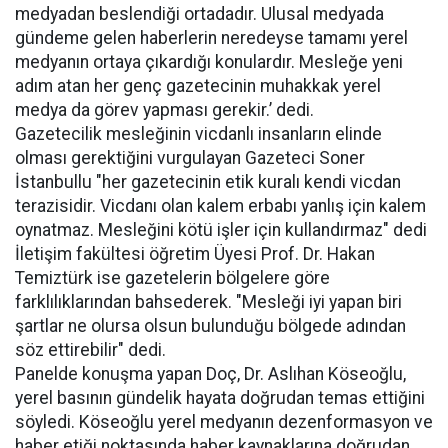
medyadan beslendiği ortadadır. Ulusal medyada
gündeme gelen haberlerin neredeyse tamamı yerel
medyanın ortaya çıkardığı konulardır. Mesleğe yeni
adım atan her genç gazetecinin muhakkak yerel
medya da görev yapması gerekir.’ dedi.
Gazetecilik mesleğinin vicdanlı insanların elinde
olması gerektiğini vurgulayan Gazeteci Soner
İstanbullu "her gazetecinin etik kuralı kendi vicdan
terazisidir. Vicdanı olan kalem erbabı yanlış için kalem
oynatmaz. Mesleğini kötü işler için kullandırmaz" dedi
İletişim fakültesi öğretim Üyesi Prof. Dr. Hakan
Temiztürk ise gazetelerin bölgelere göre
farklılıklarından bahsederek. "Mesleği iyi yapan biri
şartlar ne olursa olsun bulunduğu bölgede adından
söz ettirebilir" dedi.
Panelde konuşma yapan Doç, Dr. Aslıhan Köseoğlu,
yerel basının gündelik hayata doğrudan temas ettiğini
söyledi. Köseoğlu yerel medyanın dezenformasyon ve
haber etiği noktasında haber kaynaklarına doğrudan