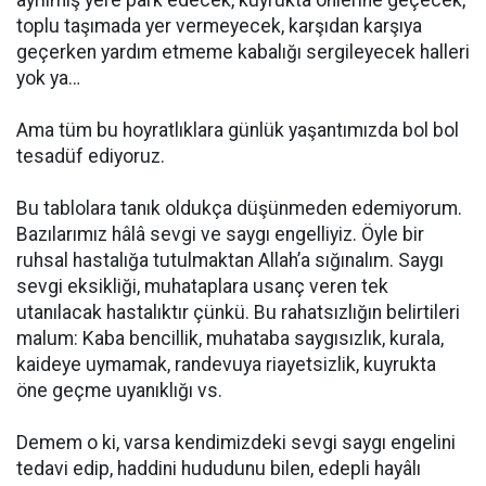
ayrılmış yere park edecek, kuyrukta önlerine geçecek,
toplu taşımada yer vermeyecek, karşıdan karşıya
geçerken yardım etmeme kabalığı sergileyecek halleri
yok ya…
Ama tüm bu hoyratlıklara günlük yaşantımızda bol bol
tesadüf ediyoruz.
Bu tablolara tanık oldukça düşünmeden edemiyorum.
Bazılarımız hâlâ sevgi ve saygı engelliyiz. Öyle bir
ruhsal hastalığa tutulmaktan Allah’a sığınalım. Saygı
sevgi eksikliği, muhataplara usanç veren tek
utanılacak hastalıktır çünkü. Bu rahatsızlığın belirtileri
malum: Kaba bencillik, muhataba saygısızlık, kurala,
kaideye uymamak, randevuya riayetsizlik, kuyrukta
öne geçme uyanıklığı vs.
Demem o ki, varsa kendimizdeki sevgi saygı engelini
tedavi edip, haddini hududunu bilen, edepli hayâlı