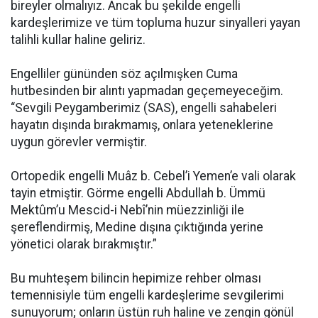
bireyler olmalıyız. Ancak bu şekilde engelli
kardeşlerimize ve tüm topluma huzur sinyalleri yayan
talihli kullar haline geliriz.
Engelliler gününden söz açılmışken Cuma
hutbesinden bir alıntı yapmadan geçemeyeceğim.
“Sevgili Peygamberimiz (SAS), engelli sahabeleri
hayatın dışında bırakmamış, onlara yeteneklerine
uygun görevler vermiştir.
Ortopedik engelli Muâz b. Cebel’i Yemen’e vali olarak
tayin etmiştir. Görme engelli Abdullah b. Ümmü
Mektûm’u Mescid-i Nebî’nin müezzinliği ile
şereflendirmiş, Medine dışına çıktığında yerine
yönetici olarak bırakmıştır.”
Bu muhteşem bilincin hepimize rehber olması
temennisiyle tüm engelli kardeşlerime sevgilerimi
sunuyorum; onların üstün ruh haline ve zengin gönül