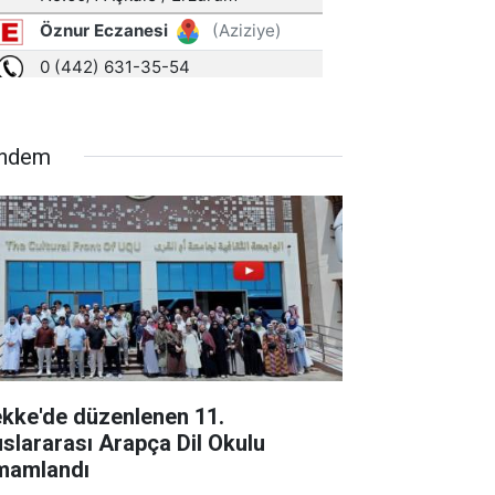
ndem
kke'de düzenlenen 11.
uslararası Arapça Dil Okulu
mamlandı