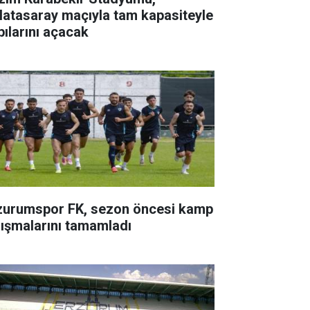
latasaray maçıyla tam kapasiteyle
pılarını açacak
zurumspor FK, sezon öncesi kamp
lışmalarını tamamladı