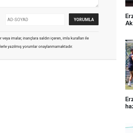
Er
Ak
veya imalar, inançlara saldırı içeren, imla kuralları ile
flerle yazılmış yorumlar onaylanmamaktadır.
Er
ha