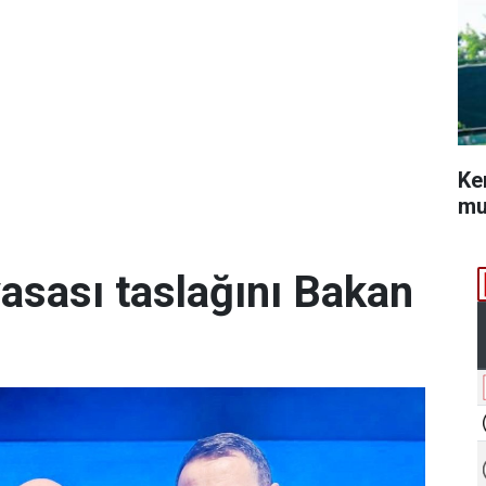
Ke
mu
yasası taslağını Bakan