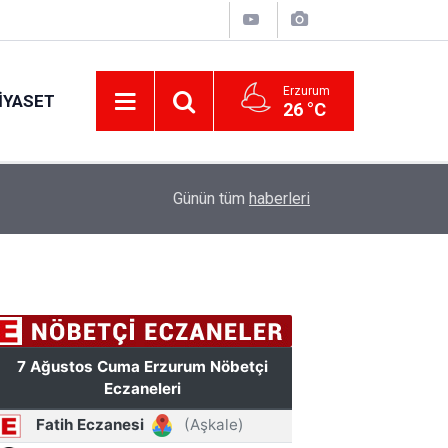
Erzurum
IYASET
26 °C
17:34
Erzurum’da gıda ve yem işletmelerine sıkı marka
Günün tüm
haberleri