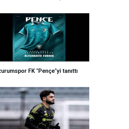
zurumspor FK "Pençe"yi tanıttı