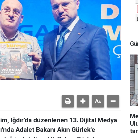
Gü
Me
m, Iğdır'da düzenlenen 13. Dijital Medya
Ul
yı'nda Adalet Bakanı Akın Gürlek'e
ta