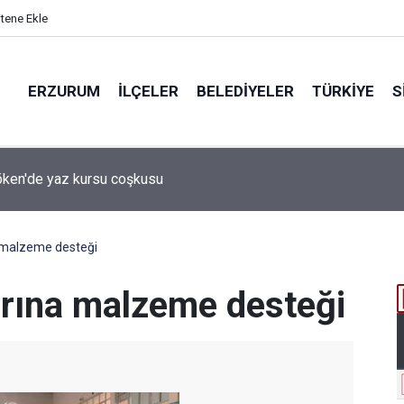
itene Ekle
ERZURUM
İLÇELER
BELEDIYELER
TÜRKIYE
S
 desteği aldı
a malzeme desteği
larına malzeme desteği