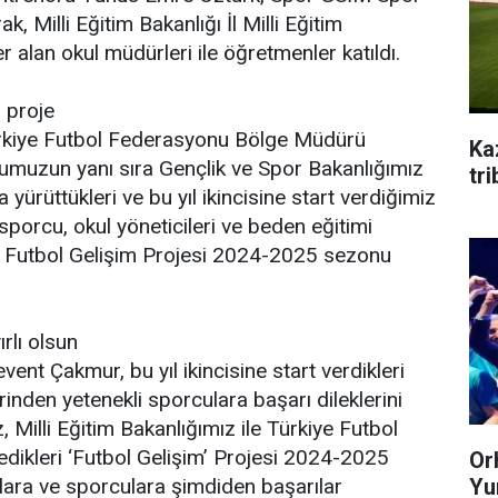
, Milli Eğitim Bakanlığı İl Milli Eğitim
 alan okul müdürleri ile öğretmenler katıldı.
r proje
ürkiye Futbol Federasyonu Bölge Müdürü
Ka
muzun yanı sıra Gençlik ve Spor Bakanlığımız
tr
a yürüttükleri ve bu yıl ikincisine start verdiğimiz
sporcu, okul yöneticileri ve beden eğitimi
 Futbol Gelişim Projesi 2024-2025 sezonu
rlı olsun
nt Çakmur, bu yıl ikincisine start verdikleri
irinden yetenekli sporculara başarı dileklerini
, Milli Eğitim Bakanlığımız ile Türkiye Futbol
ikleri ‘Futbol Gelişim’ Projesi 2024-2025
Or
Yum
lara ve sporculara şimdiden başarılar