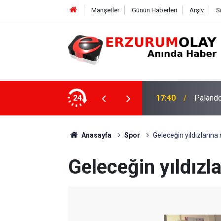
Manşetler
Günün Haberleri
Arşiv
S
su
24
17:37
TÜBİTAK
Anasayfa
Spor
Geleceğin yıldızların
Geleceğin yıldız