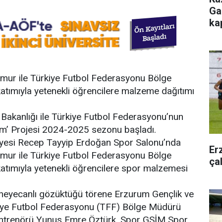
Ga
ka
kmur ile Türkiye Futbol Federasyonu Bölge
tımıyla yetenekli öğrencilere malzeme dağıtımı
m Bakanlığı ile Türkiye Futbol Federasyonu’nun
şim’ Projesi 2024-2025 sezonu başladı.
yesi Recep Tayyip Erdoğan Spor Salonu’nda
Er
kmur ile Türkiye Futbol Federasyonu Bölge
ça
tımıyla yetenekli öğrencilere spor malzemesi
a heyecanlı gözüktüğü törene Erzurum Gençlik ve
kiye Futbol Federasyonu (TFF) Bölge Müdürü
ntrenörü Yunus Emre Öztürk, Spor GSİM Spor