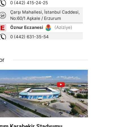
or
zım Karabekir Stadyumu,