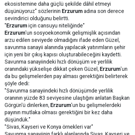
ekosistemine daha güçlü şekilde dâhil etmeyi
düşünüyoruz" sözlerinin
Erzurum
adına son derece
sevindirici olduğunu belirtti.
"
Erzurum
için cansuyu niteliğinde"
Erzurum
'un sosyoekonomik gelişmişlik açısından
arzu edilen seviyede olmadığını ifade eden Güzel,
savunma sanayii alanında yapılacak yatırımların şehir
için yeni bir çıkış kapısı oluşturabileceğini kaydetti.
Savunma sanayiindeki hızlı dönüşüm ve yerlilik
oranındaki yükselişe dikkat çeken Güzel,
Erzurum
'un
da bu gelişmelerden pay alması gerektiğini belirterek
şöyle dedi:
"Savunma sanayiindeki hızlı dönüşümde yerlilik
oranının yüzde 83 seviyesine ulaştığını anlatan Başkan
Görgün'ü dinlerken,
Erzurum
'un bu gelişmelerdeki
payının mutlaka olması gerektiğini bir kez daha
düşündük."
"Sivas, Kayseri ve Konya örnekleri var"
Savunma sanayiinin farklı alanlarında Sivas, Kayseri ve