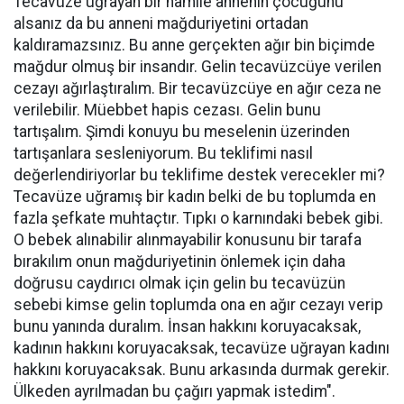
Tecavüze uğrayan bir hamile annenin çocuğunu
alsanız da bu anneni mağduriyetini ortadan
kaldıramazsınız. Bu anne gerçekten ağır bin biçimde
mağdur olmuş bir insandır. Gelin tecavüzcüye verilen
cezayı ağırlaştıralım. Bir tecavüzcüye en ağır ceza ne
verilebilir. Müebbet hapis cezası. Gelin bunu
tartışalım. Şimdi konuyu bu meselenin üzerinden
tartışanlara sesleniyorum. Bu teklifimi nasıl
değerlendiriyorlar bu teklifime destek verecekler mi?
Tecavüze uğramış bir kadın belki de bu toplumda en
fazla şefkate muhtaçtır. Tıpkı o karnındaki bebek gibi.
O bebek alınabilir alınmayabilir konusunu bir tarafa
bırakılım onun mağduriyetinin önlemek için daha
doğrusu caydırıcı olmak için gelin bu tecavüzün
sebebi kimse gelin toplumda ona en ağır cezayı verip
bunu yanında duralım. İnsan hakkını koruyacaksak,
kadının hakkını koruyacaksak, tecavüze uğrayan kadını
hakkını koruyacaksak. Bunu arkasında durmak gerekir.
Ülkeden ayrılmadan bu çağırı yapmak istedim".