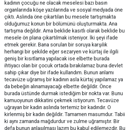
kadının çocuğu ne olacak meselesi bazı basın
organlarında köşe yazılarında ve sosyal medyada öne
çıktı. Aslında öne çıkartılan bu mesele tartışmakta
olduğumuz konun bir bölümünü oluşturmakta. Ana
tartışma değildir. Ama beklide kasıtlı olarak beklide bu
mesele ön plana çıkartılmak isteniyor. İki şeyi ifade
etmek gerekir. Bana sorulan bir soruya karşılık
herhangi bir şekilde eğer sezaryen ve kürtaj ile ilgili
geniş bir kısıtlama yapılacak ise elbette burada
ihtiyacı olan bir çocuk ortada bırakılamaz buna devlet
sahip çıkar diye bir ifade kullandım. Bunun anlamı
tecavüze uğramış bir kadının asla kürtaj yapılamaz ya
da bebeğin alınamayacağı elbette değildir. Önce
burada üstünde durmak istediğim bir nokta var. Bunu
kamuoyunun dikkatini çekmek istiyorum. Tecavüze
uğrayan bir kadın aslında tertemiz bir kadındır. O
kirlenmiş bir kadın değildir. Tamamen masumdur. Tabii
ki aynı zamanda mağdurdur ve zulme uğramıştır. Bir
defa bunun anlaşılması lazım bu kabul edilemezdir. Bu