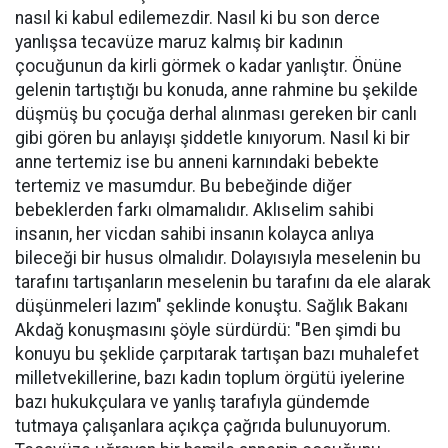
nasıl ki kabul edilemezdir. Nasıl ki bu son derce
yanlışsa tecavüze maruz kalmış bir kadının
çocuğunun da kirli görmek o kadar yanlıştır. Önüne
gelenin tartıştığı bu konuda, anne rahmine bu şekilde
düşmüş bu çocuğa derhal alınması gereken bir canlı
gibi gören bu anlayışı şiddetle kınıyorum. Nasıl ki bir
anne tertemiz ise bu anneni karnındaki bebekte
tertemiz ve masumdur. Bu bebeğinde diğer
bebeklerden farkı olmamalıdır. Aklıselim sahibi
insanın, her vicdan sahibi insanın kolayca anlıya
bileceği bir husus olmalıdır. Dolayısıyla meselenin bu
tarafını tartışanların meselenin bu tarafını da ele alarak
düşünmeleri lazım" şeklinde konuştu. Sağlık Bakanı
Akdağ konuşmasını şöyle sürdürdü: "Ben şimdi bu
konuyu bu şeklide çarpıtarak tartışan bazı muhalefet
milletvekillerine, bazı kadın toplum örgütü iyelerine
bazı hukukçulara ve yanlış tarafıyla gündemde
tutmaya çalışanlara açıkça çağrıda bulunuyorum.