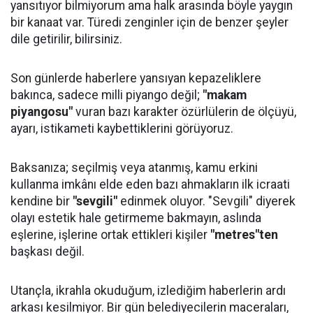
yansıtıyor bilmiyorum ama halk arasında böyle yaygın
bir kanaat var. Türedi zenginler için de benzer şeyler
dile getirilir, bilirsiniz.
Son günlerde haberlere yansıyan kepazeliklere
bakınca, sadece milli piyango değil;
"makam
piyangosu"
vuran bazı karakter özürlülerin de ölçüyü,
ayarı, istikameti kaybettiklerini görüyoruz.
Baksanıza; seçilmiş veya atanmış, kamu erkini
kullanma imkânı elde eden bazı ahmakların ilk icraati
kendine bir
"sevgili"
edinmek oluyor. "Sevgili" diyerek
olayı estetik hale getirmeme bakmayın, aslında
eşlerine, işlerine ortak ettikleri kişiler
"metres"ten
başkası değil.
Utançla, ikrahla okuduğum, izlediğim haberlerin ardı
arkası kesilmiyor. Bir gün belediyecilerin maceraları,