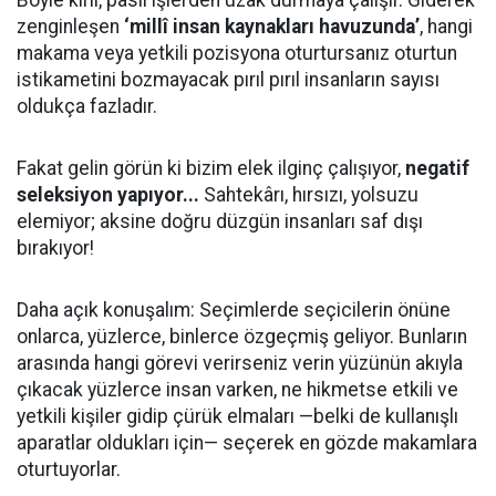
Böyle kirli, paslı işlerden uzak durmaya çalışır. Giderek
zenginleşen
‘millî insan kaynakları havuzunda’
, hangi
makama veya yetkili pozisyona oturtursanız oturtun
istikametini bozmayacak pırıl pırıl insanların sayısı
oldukça fazladır.
Fakat gelin görün ki bizim elek ilginç çalışıyor,
negatif
seleksiyon yapıyor...
Sahtekârı, hırsızı, yolsuzu
elemiyor; aksine doğru düzgün insanları saf dışı
bırakıyor!
Daha açık konuşalım: Seçimlerde seçicilerin önüne
onlarca, yüzlerce, binlerce özgeçmiş geliyor. Bunların
arasında hangi görevi verirseniz verin yüzünün akıyla
çıkacak yüzlerce insan varken, ne hikmetse etkili ve
yetkili kişiler gidip çürük elmaları —belki de kullanışlı
aparatlar oldukları için— seçerek en gözde makamlara
oturtuyorlar.