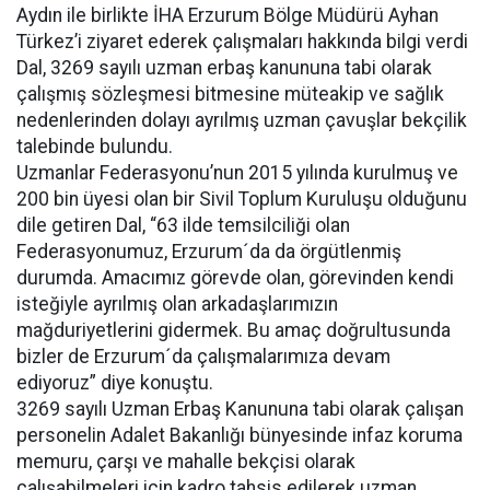
Aydın ile birlikte İHA Erzurum Bölge Müdürü Ayhan
Türkez’i ziyaret ederek çalışmaları hakkında bilgi verdi
Dal, 3269 sayılı uzman erbaş kanununa tabi olarak
çalışmış sözleşmesi bitmesine müteakip ve sağlık
nedenlerinden dolayı ayrılmış uzman çavuşlar bekçilik
talebinde bulundu.
Uzmanlar Federasyonu’nun 2015 yılında kurulmuş ve
200 bin üyesi olan bir Sivil Toplum Kuruluşu olduğunu
dile getiren Dal, “63 ilde temsilciliği olan
Federasyonumuz, Erzurum´da da örgütlenmiş
durumda. Amacımız görevde olan, görevinden kendi
isteğiyle ayrılmış olan arkadaşlarımızın
mağduriyetlerini gidermek. Bu amaç doğrultusunda
bizler de Erzurum´da çalışmalarımıza devam
ediyoruz” diye konuştu.
3269 sayılı Uzman Erbaş Kanununa tabi olarak çalışan
personelin Adalet Bakanlığı bünyesinde infaz koruma
memuru, çarşı ve mahalle bekçisi olarak
çalışabilmeleri için kadro tahsis edilerek uzman