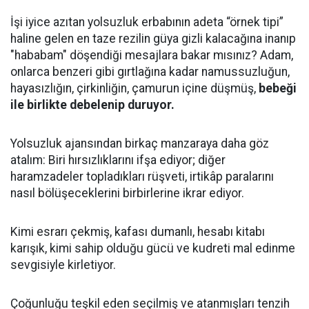
İşi iyice azıtan yolsuzluk erbabının adeta “örnek tipi”
haline gelen en taze rezilin güya gizli kalacağına inanıp
"hababam" döşendiği mesajlara bakar mısınız? Adam,
onlarca benzeri gibi gırtlağına kadar namussuzluğun,
hayasızlığın, çirkinliğin, çamurun içine düşmüş,
bebeği
ile birlikte debelenip duruyor.
Yolsuzluk ajansından birkaç manzaraya daha göz
atalım: Biri hırsızlıklarını ifşa ediyor; diğer
haramzadeler topladıkları rüşveti, irtikâp paralarını
nasıl bölüşeceklerini birbirlerine ikrar ediyor.
Kimi esrarı çekmiş, kafası dumanlı, hesabı kitabı
karışık, kimi sahip olduğu gücü ve kudreti mal edinme
sevgisiyle kirletiyor.
Çoğunluğu teşkil eden seçilmiş ve atanmışları tenzih