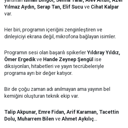
yansıtan
İsmail Bingöl, Selma Talar, Alev Altun, Azer
Yılmaz Aydın, Serap Tan, Elif Sucu
ve
Cihat Kalpar
var.
Her biri, programın içeriğini zenginleştiren ve
dinleyiciyi ekrana değil, mikrofona bağlayan isimler.
Programın sesi olan başarılı spikerler
Yıldıray Yıldız,
Ömer Ergedik
ve
Hande Zeynep Şengül
ise
diksiyonları, hitabetleri ve yayın tecrübeleriyle
programa ayrı bir değer katıyor.
Bir de çoğu zaman adı anılmayan ama yayının bel
kemiğini oluşturan teknik ekip var.
Talip Akpunar, Emre Fidan, Arif Karaman, Tacettin
Dolu, Muharrem Bilen
ve
Ahmet Aykılıç
…