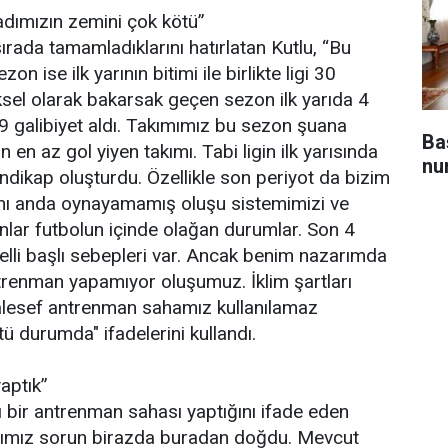
dımızın zemini çok kötü”
ırada tamamladıklarını hatırlatan Kutlu, “Bu
zon ise ilk yarının bitimi ile birlikte ligi 30
iksel olarak bakarsak geçen sezon ilk yarıda 4
 9 galibiyet aldı. Takımımız bu sezon şuana
Ba
 en az gol yiyen takımı. Tabi ligin ilk yarısında
nu
 handikap oluşturdu. Özellikle son periyot da bizim
aynı anda oynayamamış oluşu sistemimizi ve
nlar futbolun içinde olağan durumlar. Son 4
belli başlı sebepleri var. Ancak benim nazarımda
ntrenman yapamıyor oluşumuz. İklim şartları
alesef antrenman sahamız kullanılamaz
 durumda" ifadelerini kullandı.
aptık”
 bir antrenman sahası yaptığını ifade eden
ığımız sorun birazda buradan doğdu. Mevcut