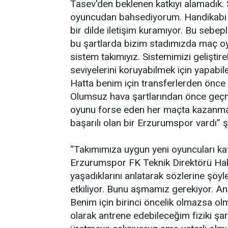
Tasev'den beklenen katkıyı alamadık. 
oyuncudan bahsediyorum. Handikabı il
bir dilde iletişim kuramıyor. Bu sebe
bu şartlarda bizim stadımızda maç o
sistem takımıyız. Sistemimizi geliştire
seviyelerini koruyabilmek için yapabil
Hatta benim için transferlerden önce 
Olumsuz hava şartlarından önce geçm
oyunu forse eden her maçta kazanma
başarılı olan bir Erzurumspor vardı” 
“Takımımıza uygun yeni oyuncuları ka
Erzurumspor FK Teknik Direktörü Haka
yaşadıklarını anlatarak sözlerine şöy
etkiliyor. Bunu aşmamız gerekiyor. 
Benim için birinci öncelik olmazsa ol
olarak antrene edebileceğim fiziki şa