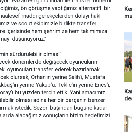
yor. Pazartesi günü itibari ile transfer dönemi
iğimiz, ön görüşme yaptığımız alternatifli bir
Ke
mu
r maalesef maddi gerekçelerden dolayı haklı
nımız ve scout ekibimizle birlikte transfer
üre içerisinde hem şehrimize hem takımımıza
mayı düşünüyoruz.”
in sürdürülebilir olması”
ecek dönemlerde değişecek oyuncuların
deki oyuncuları transfer ederek hazırlamak
ecek olursak, Orhan'ın yerine Salih'i, Mustafa
aş'ın yerine Yakup'u, Teklic'in yerine Enes'i,
Ka
oray'ı bu yüzden tercih ettik. Yani amacımız
de
ebilir olması adına her bir parçanın benzer
uşturmak istedik. Sezon başından bugüne kadar
larda alacağımız sonuçların bizim hedefimizi
.