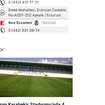
or
zım Karabekir Stadyumu'nda 4