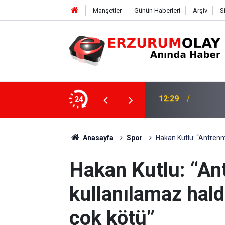
Manşetler
Günün Haberleri
Arşiv
S
24
12:25
YÜRÜY
Anasayfa
Spor
Hakan Kutlu: “Antrenm
Hakan Kutlu: “A
kullanılamaz hald
çok kötü”