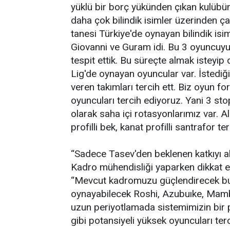
yüklü bir borç yükünden çıkan kulübü
daha çok bilindik isimler üzerinden ç
tanesi Türkiye'de oynayan bilindik is
Giovanni ve Guram idi. Bu 3 oyuncuyu
tespit ettik. Bu süreçte almak isteyip
Lig'de oynayan oyuncular var. İstediğ
veren takımları tercih ett. Biz oyun 
oyuncuları tercih ediyoruz. Yani 3 st
olarak saha içi rotasyonlarımız var. A
profilli bek, kanat profilli santrafor t
“Sadece Tasev'den beklenen katkıyı 
Kadro mühendisliği yaparken dikkat ett
“Mevcut kadromuzu güçlendirecek bu li
oynayabilecek Roshi, Azubuıke, Mamba
uzun periyotlamada sistemimizin bir
gibi potansiyeli yüksek oyuncuları te