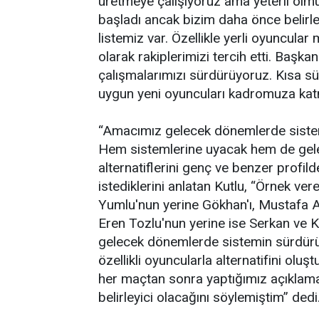
üretmeye çalışıyoruz ama yeterli olmu
başladı ancak bizim daha önce belirled
listemiz var. Özellikle yerli oyuncula
olarak rakiplerimizi tercih etti. Başka
çalışmalarımızı sürdürüyoruz. Kısa s
uygun yeni oyuncuları kadromuza kat
“Amacımız gelecek dönemlerde sistem
Hem sistemlerine uyacak hem de gel
alternatiflerini genç ve benzer profil
istediklerini anlatan Kutlu, “Örnek ver
Yumlu'nun yerine Gökhan'ı, Mustafa Akb
Eren Tozlu'nun yerine ise Serkan ve K
gelecek dönemlerde sistemin sürdürül
özellikli oyuncularla alternatifini ol
her maçtan sonra yaptığımız açıklama
belirleyici olacağını söylemiştim” dedi