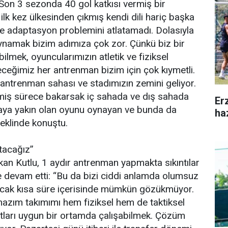
Son 3 sezonda 40 gol katkısı vermiş bir
k kez ülkesinden çıkmış kendi dili hariç başka
ple adaptasyon problemini atlatamadı. Dolasıyla
ynamak bizim adımıza çok zor. Çünkü biz bir
bilmek, oyuncularımızın atletik ve fiziksel
eceğimiz her antrenman bizim için çok kıymetli.
antrenman sahası ve stadımızın zemini geliyor.
iş sürece bakarsak iç sahada ve dış sahada
Er
ya yakın olan oyunu oynayan ve bunda da
ha
şeklinde konuştu.
tacağız”
n Kutlu, 1 aydır antrenman yapmakta sıkıntılar
le devam etti: “Bu da bizi ciddi anlamda olumsuz
Ancak kısa süre içerisinde mümkün gözükmüyor.
mazım takımımı hem fiziksel hem de taktiksel
rtları uygun bir ortamda çalışabilmek. Çözüm