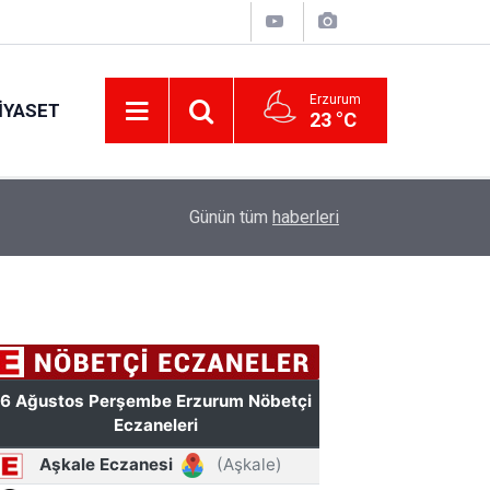
Erzurum
IYASET
23 °C
11:56
Erzurumspor FK'dan stadyum teşekkürü
Günün tüm
haberleri