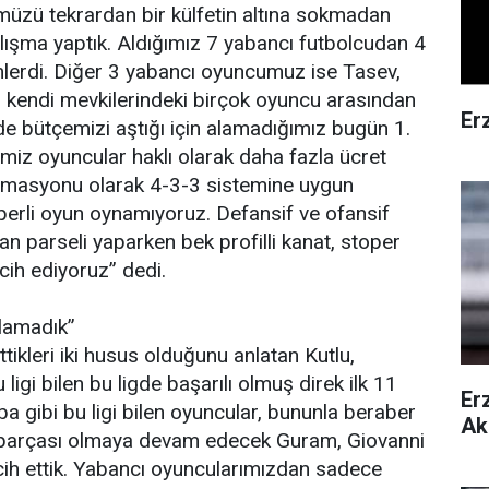
müzü tekrardan bir külfetin altına sokmadan
alışma yaptık. Aldığımız 7 yabancı futbolcudan 4
imlerdi. Diğer 3 yabancı oyuncumuz ise Tasev,
 kendi mevkilerindeki birçok oyuncu arasından
Er
 de bütçemizi aştığı için alamadığımız bugün 1.
imiz oyuncular haklı olarak daha fazla ücret
formasyonu olarak 4-3-3 sistemine uygun
operli oyun oynamıyoruz. Defansif ve ofansif
lan parseli yaparken bek profilli kanat, stoper
ercih ediyoruz” dedi.
alamadık”
ikleri iki husus olduğunu anlatan Kutlu,
gi bilen bu ligde başarılı olmuş direk ilk 11
Er
 gibi bu ligi bilen oyuncular, bununla beraber
Ak
 parçası olmaya devam edecek Guram, Giovanni
rcih ettik. Yabancı oyuncularımızdan sadece