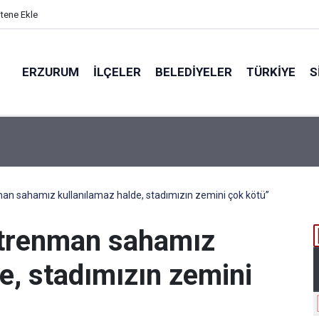
itene Ekle
ERZURUM
İLÇELER
BELEDIYELER
TÜRKIYE
S
EN PARALAR MANGASI
an sahamız kullanılamaz halde, stadımızın zemini çok kötü”
ntrenman sahamız
e, stadımızın zemini