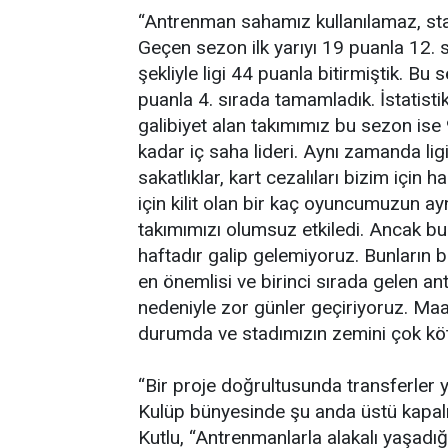
“Antrenman sahamız kullanılamaz, sta
Geçen sezon ilk yarıyı 19 puanla 12. s
şekliyle ligi 44 puanla bitirmiştik. Bu se
puanla 4. sırada tamamladık. İstatist
galibiyet alan takımımız bu sezon ise
kadar iç saha lideri. Aynı zamanda ligin
sakatlıklar, kart cezalıları bizim için
için kilit olan bir kaç oyuncumuzun 
takımımızı olumsuz etkiledi. Ancak bu
haftadır galip gelemiyoruz. Bunların 
en önemlisi ve birinci sırada gelen a
nedeniyle zor günler geçiriyoruz. Ma
durumda ve stadımızın zemini çok kötü
“Bir proje doğrultusunda transferler y
Kulüp bünyesinde şu anda üstü kapalı
Kutlu, “Antrenmanlarla alakalı yaşad