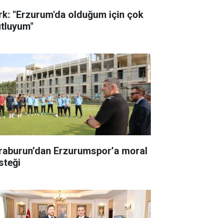
rk: "Erzurum'da olduğum için çok
tluyum"
raburun’dan Erzurumspor’a moral
steği