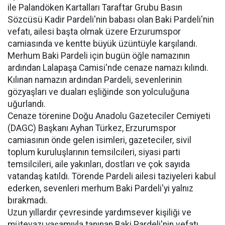
ile Palandöken Kartalları Taraftar Grubu Basın
Sözcüsü Kadir Pardeli'nin babası olan Baki Pardeli'nin
vefatı, ailesi başta olmak üzere Erzurumspor
camiasında ve kentte büyük üzüntüyle karşılandı.
Merhum Baki Pardeli için bugün öğle namazının
ardından Lalapaşa Camisi'nde cenaze namazı kılındı.
Kılınan namazın ardından Pardeli, sevenlerinin
gözyaşları ve duaları eşliğinde son yolculuğuna
uğurlandı.
Cenaze törenine Doğu Anadolu Gazeteciler Cemiyeti
(DAGC) Başkanı Ayhan Türkez, Erzurumspor
camiasının önde gelen isimleri, gazeteciler, sivil
toplum kuruluşlarının temsilcileri, siyasi parti
temsilcileri, aile yakınları, dostları ve çok sayıda
vatandaş katıldı. Törende Pardeli ailesi taziyeleri kabul
ederken, sevenleri merhum Baki Pardeli'yi yalnız
bırakmadı.
Uzun yıllardır çevresinde yardımsever kişiliği ve
mütevazı yaşamıyla tanınan Baki Pardeli'nin vefatı,