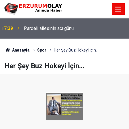
17:39
Pardeli ailesinin acı günü
Gülistan Doku soruşturmasında iki dalgıca
17:36
tutuklama
Anasayfa
Spor
Her Şey Buz Hokeyi İçin...
Her Şey Buz Hokeyi İçin...