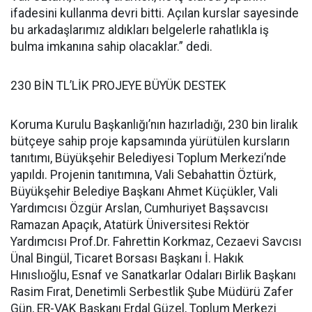
ifadesini kullanma devri bitti. Açılan kurslar sayesinde
bu arkadaşlarımız aldıkları belgelerle rahatlıkla iş
bulma imkanına sahip olacaklar.” dedi.
230 BİN TL’LİK PROJEYE BÜYÜK DESTEK
Koruma Kurulu Başkanlığı’nın hazırladığı, 230 bin liralık
bütçeye sahip proje kapsamında yürütülen kursların
tanıtımı, Büyükşehir Belediyesi Toplum Merkezi’nde
yapıldı. Projenin tanıtımına, Vali Sebahattin Öztürk,
Büyükşehir Belediye Başkanı Ahmet Küçükler, Vali
Yardımcısı Özgür Arslan, Cumhuriyet Başsavcısı
Ramazan Apaçık, Atatürk Üniversitesi Rektör
Yardımcısı Prof.Dr. Fahrettin Korkmaz, Cezaevi Savcısı
Ünal Bingül, Ticaret Borsası Başkanı İ. Hakık
Hınıslıoğlu, Esnaf ve Sanatkarlar Odaları Birlik Başkanı
Rasim Fırat, Denetimli Serbestlik Şube Müdürü Zafer
Gün, ER-VAK Başkanı Erdal Güzel, Toplum Merkezi