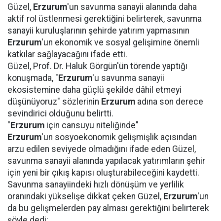
Güzel,
Erzurum
'un savunma sanayii alanında daha
aktif rol üstlenmesi gerektiğini belirterek, savunma
sanayii kuruluşlarının şehirde yatırım yapmasının
Erzurum
'un ekonomik ve sosyal gelişimine önemli
katkılar sağlayacağını ifade etti.
Güzel, Prof. Dr. Haluk Görgün'ün törende yaptığı
konuşmada, "
Erzurum
'u savunma sanayii
ekosistemine daha güçlü şekilde dâhil etmeyi
düşünüyoruz" sözlerinin
Erzurum
adına son derece
sevindirici olduğunu belirtti.
"
Erzurum
için cansuyu niteliğinde"
Erzurum
'un sosyoekonomik gelişmişlik açısından
arzu edilen seviyede olmadığını ifade eden Güzel,
savunma sanayii alanında yapılacak yatırımların şehir
için yeni bir çıkış kapısı oluşturabileceğini kaydetti.
Savunma sanayiindeki hızlı dönüşüm ve yerlilik
oranındaki yükselişe dikkat çeken Güzel,
Erzurum
'un
da bu gelişmelerden pay alması gerektiğini belirterek
şöyle dedi: