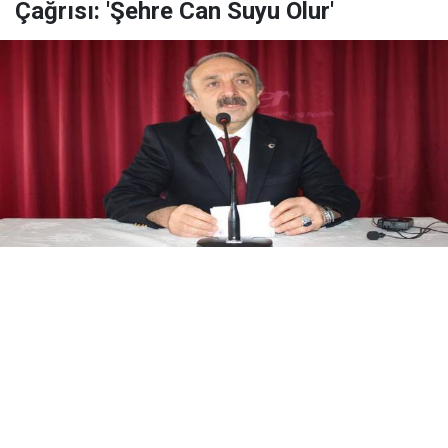
Çağrısı: 'Şehre Can Suyu Olur'
Yayınlanma:
08 Ağustos 2026 Cumartesi 20:37
ER-VAK Başkanı Erdal Güzel, Erzurum'un savunma
sanayii ekosistemine daha güçlü şekilde dâhil
edilmesi gerektiğini belirterek, "Konya ve Sivas