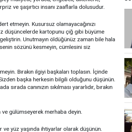
priz ve şaşırtıcı insanı zaaflarla dolusudur.
i dert etmeyin. Kusursuz olamayacağınızı
suz düşüncelerde kartopunu çiğ gibi büyüme
 geliştirin. Unutmayın öldüğünüz zaman bile hala
imsenin sözünü kesmeyin, cümlesini siz
yin. Bırakın ilgiyi başkaları toplasın. İçinde
izden başka herkesin bilgili olduğunu düşünün.
ada sırada canınızın sıkılması yararlıdır, bırakın
ın ve gülümseyerek merhaba deyin.
r ve yüz yaşında ihtiyarlar olarak düşünün.