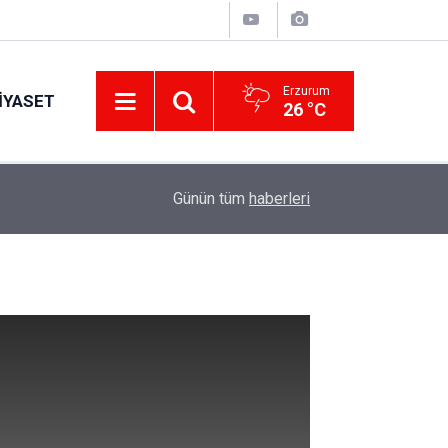
Erzurum
IYASET
26 °C
11:30
Günün tüm
haberleri