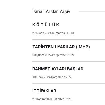
İsmail Arslan Arşivi
K Ö T Ü L Ü K
27 Nisan 2024 Cumartesi 11:10
TARİHTEN UYARILAR ( MHP)
08 Şubat 2024 Perşembe 21:29
RAHMET AYLARI BAŞLADI
10 Ocak 2024 Çarşamba 20:25
İTTİFAKLAR
27 Kasım 2023 Pazartesi 12:18