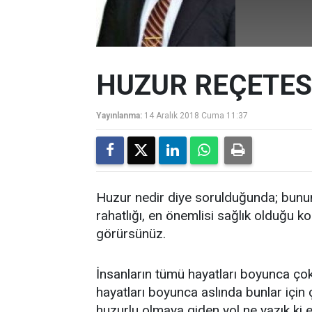
HUZUR REÇETES
Yayınlanma:
14 Aralık 2018 Cuma 11:37
Huzur nedir diye sorulduğunda; bunun ka
rahatlığı, en önemlisi sağlık olduğu
görürsünüz.
İnsanların tümü hayatları boyunca çok
hayatları boyunca aslında bunlar için
huzurlu olmaya giden yol ne yazık ki ep