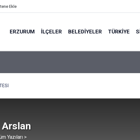
itene Ekle
ERZURUM
İLÇELER
BELEDIYELER
TÜRKIYE
S
N BÖLGEYE AÇILAN SESİ
TESİ
 Arslan
üm Yazıları >