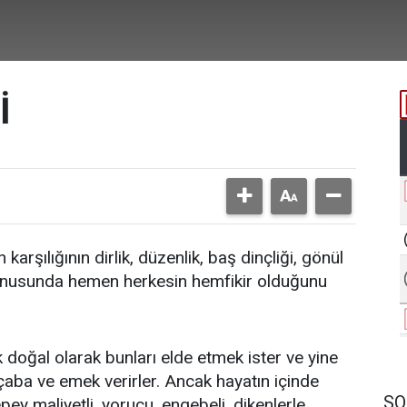
İ
rşılığının dirlik, düzenlik, baş dinçliği, gönül
 konusunda hemen herkesin hemfikir olduğunu
 doğal olarak bunları elde etmek ister ve yine
 çaba ve emek verirler. Ancak hayatın içinde
SO
ey maliyetli, yorucu, engebeli, dikenlerle,