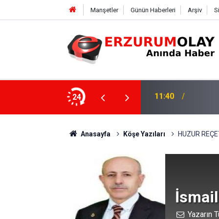
Manşetler
Günün Haberleri
Arşiv
S
24
11:37
TRT’Nİ
Anasayfa
Köşe Yazıları
HUZUR REÇE
İsmail
Yazarın T