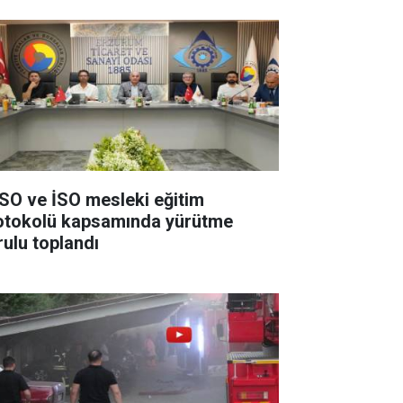
SO ve İSO mesleki eğitim
otokolü kapsamında yürütme
rulu toplandı