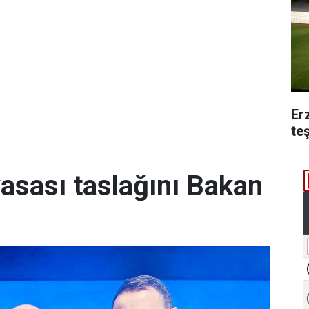
Er
te
yasası taslağını Bakan