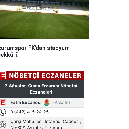
zurumspor FK'dan stadyum
şekkürü