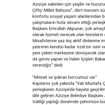
Aziziye sakinleri için yeşilin ve huzur
Çiftçi Millet Bahçesi", dört mevsim sür
konforlu sosyal yaşam alanlarından biri
çalışmaların hızla devam ettiği yerle
Başkanı Emrullah Akpunar, çok amaçl
olarak hizmet verecek olan tesislerin
Misafirlerine yaz-kış aktif dinlenme 
yatırımın kendisi kadar özel bir isim 
yeni çekim merkezine dönüşecek olan
da görev yapan ve halen İçişleri Bakan
vereceğiz" dedi.
"Minnet ve şükran borcumuz var"
Kapılarını çok yakında "Vali Mustafa Ç
yerleşkenin Aziziye’de hayata geçirilmi
dile getiren Aziziye Belediye Başkan
Valiliği yaptığı dönemde şehrimize b