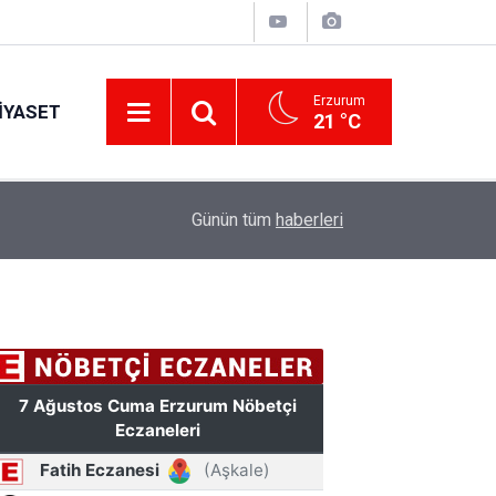
Erzurum
IYASET
21 °C
17:31
Mahmut Uykusuz’un adı parka, Mehmet Sekmen'i
Günün tüm
haberleri