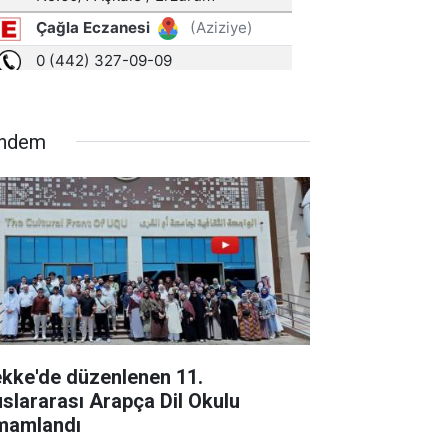
ndem
kke'de düzenlenen 11.
uslararası Arapça Dil Okulu
mamlandı