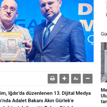
Gü
Me
m, Iğdır'da düzenlenen 13. Dijital Medya
Ul
yı'nda Adalet Bakanı Akın Gürlek'e
ta