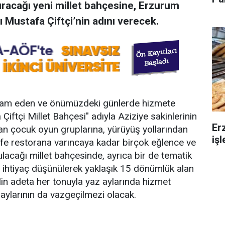
dıracağı yeni millet bahçesine, Erzurum
nı Mustafa Çiftçi’nin adını verecek.
devam eden ve önümüzdeki günlerde hizmete
Çiftçi Millet Bahçesi" adıyla Aziziye sakinlerinin
Er
dan çocuk oyun gruplarına, yürüyüş yollarından
iş
afe restorana varıncaya kadar birçok eğlence ve
lacağı millet bahçesinde, ayrıca bir de tematik
ü ihtiyaç düşünülerek yaklaşık 15 dönümlük alan
ilin adeta her tonuyla yaz aylarında hizmet
ş aylarının da vazgeçilmezi olacak.