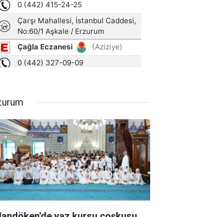
zurum
landöken'de yaz kursu coşkusu