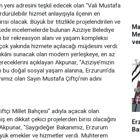
un yeni adresini teşkil edecek olan "Vali Mustafa
dürülebilir hizmet anlayışıyla ilçenin en
si olacak. Büyük bir titizlikle projelendirilen ve
Ma
şkede incelemelerde bulunan Aziziye Belediye
Me
ı bir rekreasyon alanı ve yaşam kompleksi
ver
 çok yakında hizmete açılacağı müjdesini verdi.
imkânı sunacak olan modern yerleşkeye, en az
vereceklerini açıklayan Akpunar, "Aziziye’mizin
 bu doğal sosyal yaşam alanına, Erzurum’da
ımız olan Sayın Mustafa Çiftçi’nin adını
iftçi Millet Bahçesi" adıyla açacak olan
ş en dikkat çekici projelerden birisi olacağını
Er
ı Akpunar, "Saygıdeğer Bakanımız, Erzurum
Ba
üyük emekler ve hizmetler verdi. Muhterem