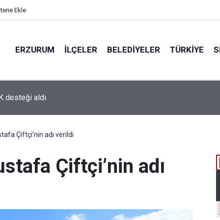
itene Ekle
ERZURUM
İLÇELER
BELEDIYELER
TÜRKIYE
S
’da gıda ve yem işletmelerine sıkı markaj
tafa Çiftçi’nin adı verildi
stafa Çiftçi’nin adı