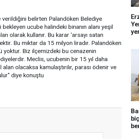
Er
le verildiğini belirten Palandöken Belediye
Ye
i bekleyen ucube halindeki binanın alanı yeşil
ye
lan olarak kullanır. Bu karar 'arsayı satan
ktir. Bu miktar da 15 milyon liradır. Palandöken
 yoktur. Biz ilçemizdeki bu cenazenin
iyelerdir. Meclis, ucubenin bir 15 yıl daha
 alan olacaksa kamulaştırılır, parası ödenir ve
ulur" diye konuştu
Ba
bi
be