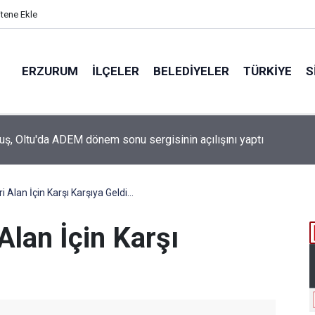
itene Ekle
ERZURUM
İLÇELER
BELEDIYELER
TÜRKIYE
S
 Belediye Başkanı Görbil Özcan partisinden istifa etti
i Alan İçin Karşı Karşıya Geldi...
Alan İçin Karşı