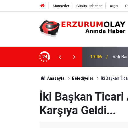
Manşetler
Günün Haberleri
Arşiv
S
onu sergisinin açılışını yaptı
24
17:42
Şenkaya
Anasayfa
Belediyeler
İki Başkan Ticar
İki Başkan Ticari 
Karşıya Geldi...