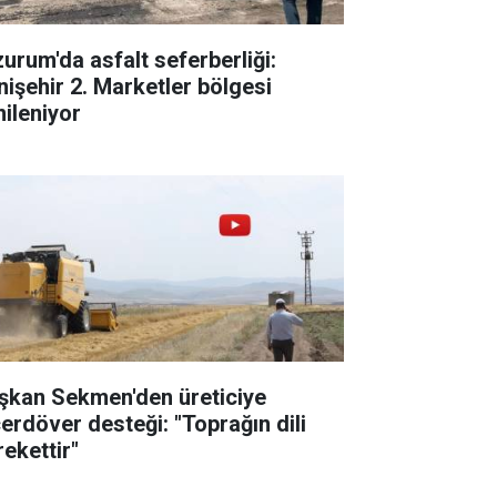
zurum'da asfalt seferberliği:
nişehir 2. Marketler bölgesi
nileniyor
şkan Sekmen'den üreticiye
çerdöver desteği: "Toprağın dili
rekettir"