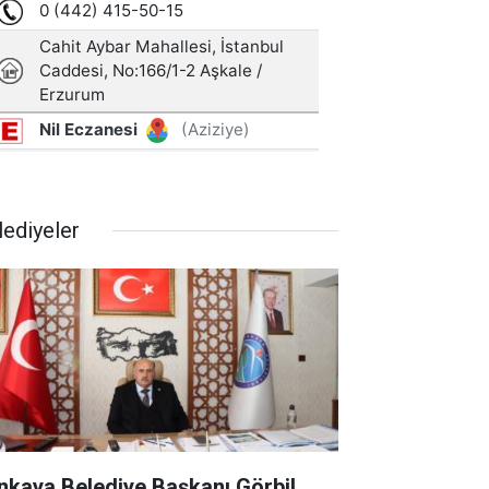
lediyeler
nkaya Belediye Başkanı Görbil