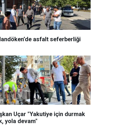
landöken’de asfalt seferberliği
şkan Uçar "Yakutiye için durmak
k, yola devam"