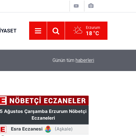
Erzurum
IYASET
18 °C
17:40
Kazım Karabekir Stadyumu'nda 4 tribün tam kapa
Günün tüm
haberleri