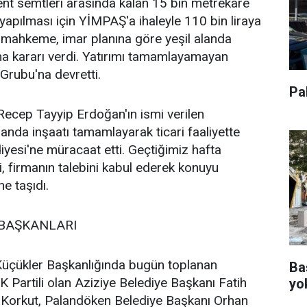
ent semtleri arasında kalan 15 bin metrekare
 yapılması için YİMPAŞ'a ihaleyle 110 bin liraya
çin mahkeme, imar planına göre yeşil alanda
ma kararı verdi. Yatırımı tamamlayamayan
Grubu'na devretti.
Pa
 Recep Tayyip Erdoğan'ın ismi verilen
anda inşaatı tamamlayarak ticari faaliyette
esi'ne müracaat etti. Geçtiğimiz hafta
, firmanın talebini kabul ederek konuyu
e taşıdı.
 BAŞKANLARI
üçükler Başkanlığında bugün toplanan
Ba
K Partili olan Aziziye Belediye Başkanı Fatih
yo
i Korkut, Palandöken Belediye Başkanı Orhan