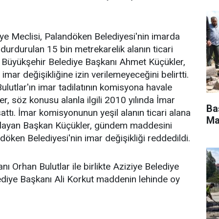
e Meclisi, Palandöken Belediyesi'nin imarda
 durdurulan 15 bin metrekarelik alanın ticari
dı. Büyükşehir Belediye Başkanı Ahmet Küçükler,
mar değişikliğine izin verilemeyeceğini belirtti.
lutlar'ın imar tadilatının komisyona havale
r, söz konusu alanla ilgili 2010 yılında İmar
Ba
tı. İmar komisyonunun yeşil alanın ticari alana
Ma
ulayan Başkan Küçükler, gündem maddesini
ken Belediyesi'nin imar değişikliği reddedildi.
Orhan Bulutlar ile birlikte Aziziye Belediye
ediye Başkanı Ali Korkut maddenin lehinde oy