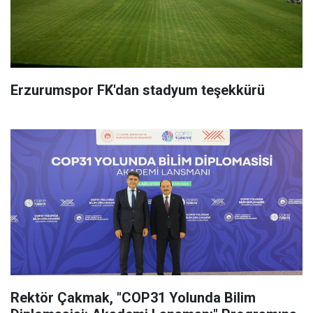
Erzurumspor FK'dan stadyum teşekkürü
Rektör Çakmak, "COP31 Yolunda Bilim