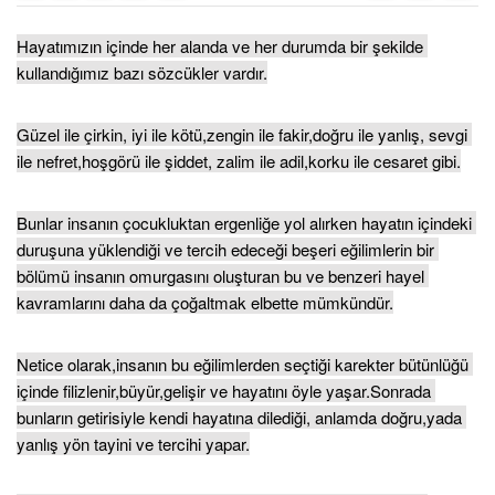
Hayatımızın içinde her alanda ve her durumda bir şekilde 
kullandığımız bazı sözcükler vardır.
Güzel ile çirkin, iyi ile kötü,zengin ile fakir,doğru ile yanlış, sevgi 
ile nefret,hoşgörü ile şiddet, zalim ile adil,korku ile cesaret gibi.
Bunlar insanın çocukluktan ergenliğe yol alırken hayatın içindeki 
duruşuna yüklendiği ve tercih edeceği beşeri eğilimlerin bir 
bölümü insanın omurgasını oluşturan bu ve benzeri hayel 
kavramlarını daha da çoğaltmak elbette mümkündür.
Netice olarak,insanın bu eğilimlerden seçtiği karekter bütünlüğü 
içinde filizlenir,büyür,gelişir ve hayatını öyle yaşar.Sonrada 
bunların getirisiyle kendi hayatına dilediği, anlamda doğru,yada 
yanlış yön tayini ve tercihi yapar.