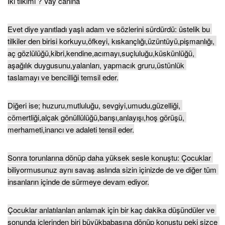
İki tilkimi ? Vay canına
Evet diye yanıtladı yaşlı adam ve sözlerini sürdürdü: üstelik bu 
tilkiler den birisi korkuyu,öfkeyi, kıskançlığı,üzüntüyü,pişmanlığı, 
aç gözlülüğü,kibri,kendine,acımayı,suçluluğu,küskünlüğü, 
aşağılık duygusunu,yalanları, yapmacık gruru,üstünlük 
taslamayı ve bencilliği temsil eder.
Diğeri ise; huzuru,mutluluğu, sevgiyi,umudu,güzelliği, 
cömertliği,alçak gönüllülüğü,barışı,anlayışı,hoş görüşü, 
merhameti,inancı ve adaleti tensil eder.
Sonra torunlarına dönüp daha yüksek sesle konuştu: Çocuklar 
biliyormusunuz aynı savaş aslında sizin içinizde de ve diğer tüm 
insanların içinde de sürmeye devam ediyor.
Çocuklar anlatılanları anlamak için bir kaç dakika düşündüler ve 
sonunda içlerinden biri büyükbabasına dönüp konuştu peki sizce 