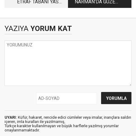
ETRAF TABANI YASSI
NARMAN’DA GÜZEL
DOLU
ŞEYLER OLUYOR
YAZIYA
YORUM KAT
UYARI:
Küfür, hakaret, rencide edici cümleler veya imalar, inançlara saldırı
içeren, imla kuralları ile yazılmamış,
Türkçe karakter kullanılmayan ve büyük harflerle yazılmış yorumlar
onaylanmamaktadır.