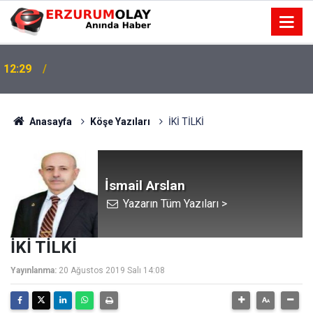
12:29
12:25
YÜRÜYEN PARALAR MANGASI
Anasayfa
Köşe Yazıları
İKİ TİLKİ
İsmail Arslan
Yazarın Tüm Yazıları >
İKİ TİLKİ
Yayınlanma:
20 Ağustos 2019 Salı 14:08