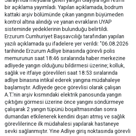
Sarayı’nda meydana gelen yangın olayıyla ilgili resmi
bir açıklama yayımladı. Yapılan açıklamada, bodrum
kattaki arşiv bölümünde çıkan yangının büyümeden
kontrol altına alındığı ve yanan evrakların UYAP
sisteminde yedeklerinin bulunduğu belirtildi.
Erzurum Cumhuriyet Başsavcılığı tarafından yapılan
yazılı açıklamada şu ifadelere yer verildi: "06.08.2026
tarihinde Erzurum Adliye binasında görevli polis
memurunun saat 18:46 sıralarında haber merkezine
adliyede yangın olduğunu bildirmesi üzerine; kolluk,
sağlık ve itfaiye görevlileri saat 18:53 sıralarında
adliye binasına intikal ederek yangına müdahaleye
başlamıştır. Adliyede gece görevlisi olarak çalışan
A.T.'nin arşiv kısmındaki elektrik panosunda yangın
çıktığını görmesi üzerine önce yangını söndürmeye
çalışarak 2 yangın tüpünü boşaltmasından sonra
dumandan etkilenerek kendini dışarı atmış ve sağlık
görevlilerince ilk müdahalesi yapılarak hastaneye
sevki sağlanmıştır. Yine Adliye giriş noktasında görevli