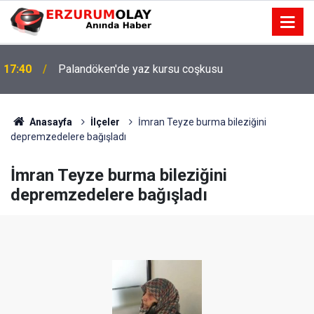
17:40
Palandöken'de yaz kursu coşkusu
Anasayfa
İlçeler
İmran Teyze burma bileziğini
depremzedelere bağışladı
İmran Teyze burma bileziğini
depremzedelere bağışladı