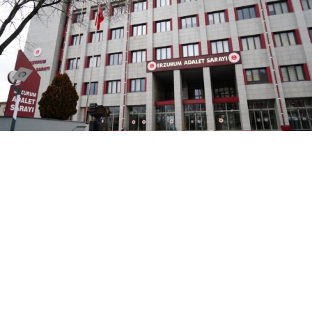
Yayınlanma:
07 Ağustos 2026 Cuma 10:56
Erzurum Cumhuriyet Başsavcılığı, adliye binası
arşivinde çıkan yangının kısa sürede
söndürüldüğünü, dumandan etkilenen 2 personelin
taburcu edildiğini ve yanan dosyaların dijital
sistemde kayıtlı olduğunu açıkladı.