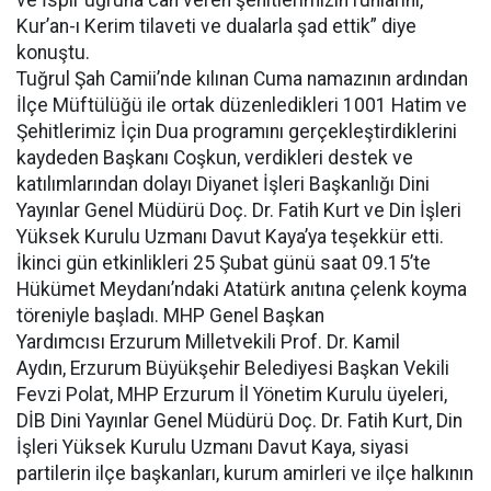
ve İspir uğruna can veren şehitlerimizin ruhlarını,
Kur’an-ı Kerim tilaveti ve dualarla şad ettik” diye
konuştu.
Tuğrul Şah Camii’nde kılınan Cuma namazının ardından
İlçe Müftülüğü ile ortak düzenledikleri 1001 Hatim ve
Şehitlerimiz İçin Dua programını gerçekleştirdiklerini
kaydeden Başkanı Coşkun, verdikleri destek ve
katılımlarından dolayı Diyanet İşleri Başkanlığı Dini
Yayınlar Genel Müdürü Doç. Dr. Fatih Kurt ve Din İşleri
Yüksek Kurulu Uzmanı Davut Kaya’ya teşekkür etti.
İkinci gün etkinlikleri 25 Şubat günü saat 09.15’te
Hükümet Meydanı’ndaki Atatürk anıtına çelenk koyma
töreniyle başladı. MHP Genel Başkan
Yardımcısı Erzurum Milletvekili Prof. Dr. Kamil
Aydın, Erzurum Büyükşehir Belediyesi Başkan Vekili
Fevzi Polat, MHP Erzurum İl Yönetim Kurulu üyeleri,
DİB Dini Yayınlar Genel Müdürü Doç. Dr. Fatih Kurt, Din
İşleri Yüksek Kurulu Uzmanı Davut Kaya, siyasi
partilerin ilçe başkanları, kurum amirleri ve ilçe halkının