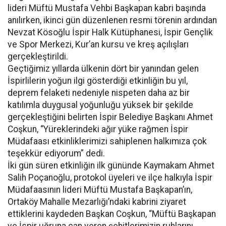
lideri Müftü Mustafa Vehbi Başkapan kabri başında
anılırken, ikinci gün düzenlenen resmi törenin ardından
Nevzat Kösoğlu İspir Halk Kütüphanesi, İspir Gençlik
ve Spor Merkezi, Kur’an kursu ve kreş açılışları
gerçekleştirildi.
Geçtiğimiz yıllarda ülkenin dört bir yanından gelen
İspirlilerin yoğun ilgi gösterdiği etkinliğin bu yıl,
deprem felaketi nedeniyle nispeten daha az bir
katılımla duygusal yoğunluğu yüksek bir şekilde
gerçekleştiğini belirten İspir Belediye Başkanı Ahmet
Coşkun, “Yüreklerindeki ağır yüke rağmen İspir
Müdafaası etkinliklerimizi sahiplenen halkımıza çok
teşekkür ediyorum” dedi.
İki gün süren etkinliğin ilk gününde Kaymakam Ahmet
Salih Poçanoğlu, protokol üyeleri ve ilçe halkıyla İspir
Müdafaasının lideri Müftü Mustafa Başkapan’ın,
Ortaköy Mahalle Mezarlığı’ndaki kabrini ziyaret
ettiklerini kaydeden Başkan Coşkun, “Müftü Başkapan