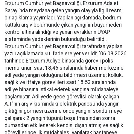
Erzurum Cumhuriyet Başsavcılığı, Erzurum Adalet
Sarayı’nda meydana gelen yangın olayıyla ilgili resmi
bir açıklama yayımladı. Yapılan açıklamada, bodrum
kattaki arşiv bölümünde çıkan yangının büyümeden
kontrol altına alındığı ve yanan evrakların UYAP
sisteminde yedeklerinin bulunduğu belirtildi.
Erzurum Cumhuriyet Başsavcılığı tarafından yapılan
yazılı açıklamada şu ifadelere yer verildi: "06.08.2026
tarihinde Erzurum Adliye binasında görevli polis
memurunun saat 18:46 sıralarında haber merkezine
adliyede yangın olduğunu bildirmesi üzerine; kolluk,
sağlık ve itfaiye görevlileri saat 18:53 sıralarında
adliye binasına intikal ederek yangına müdahaleye
başlamıştır. Adliyede gece görevlisi olarak çalışan
A.T.'nin arşiv kısmındaki elektrik panosunda yangın
çıktığını görmesi üzerine önce yangını söndürmeye
çalışarak 2 yangın tüpünü boşaltmasından sonra
dumandan etkilenerek kendini dışarı atmış ve sağlık
görevlilerince ilk müdahalesi yapılarak hastaneye