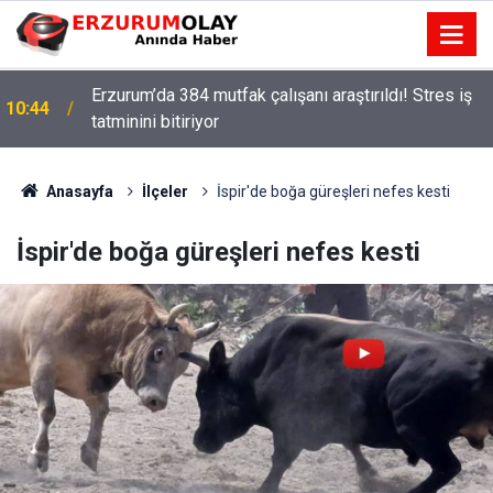
Erzurum’da 384 mutfak çalışanı araştırıldı! Stres iş
10:44
tatminini bitiriyor
Anasayfa
İlçeler
İspir'de boğa güreşleri nefes kesti
İspir'de boğa güreşleri nefes kesti