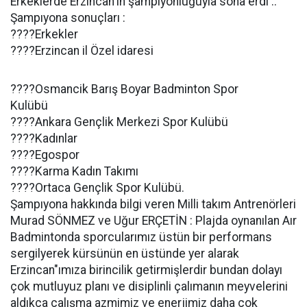
Erkeklerde Erzincan'ın şampıyonluğuyla sona erdi ..
Şampıyona sonuçları :
????Erkekler
????Erzincan il Özel idaresi
????Osmancik Barış Boyar Badminton Spor
Kulübü
????Ankara Gençlik Merkezi Spor Kulübü
????Kadınlar
????Egospor
????Karma Kadın Takımı
????Ortaca Gençlik Spor Kulübü.
Şampıyona hakkında bilgi veren Milli takım Antrenörleri
Murad SÖNMEZ ve Uğur ERÇETİN : Plajda oynanılan Aır
Badmintonda sporcularımız üstün bir performans
sergilyerek kürsünün en üstünde yer alarak
Erzincan"ımıza birincilik getirmişlerdir bundan dolayı
çok mutluyuz planı ve disiplinli çalımanın meyvelerini
aldıkça çalışma azmimiz ve enerjimiz daha çok