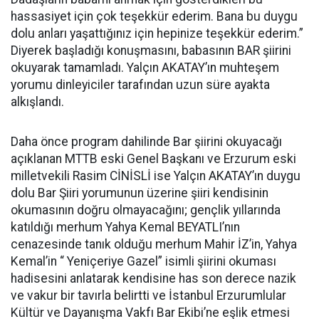
hassasiyet için çok teşekkür ederim. Bana bu duygu
dolu anları yaşattığınız için hepinize teşekkür ederim.”
Diyerek başladığı konuşmasını, babasının BAR şiirini
okuyarak tamamladı. Yalçın AKATAY’ın muhteşem
yorumu dinleyiciler tarafından uzun süre ayakta
alkışlandı.
Daha önce program dahilinde Bar şiirini okuyacağı
açıklanan MTTB eski Genel Başkanı ve Erzurum eski
milletvekili Rasim CİNİSLİ ise Yalçın AKATAY’ın duygu
dolu Bar Şiiri yorumunun üzerine şiiri kendisinin
okumasının doğru olmayacağını; gençlik yıllarında
katıldığı merhum Yahya Kemal BEYATLI’nın
cenazesinde tanık olduğu merhum Mahir İZ’in, Yahya
Kemal’in “ Yeniçeriye Gazel” isimli şiirini okuması
hadisesini anlatarak kendisine has son derece nazik
ve vakur bir tavırla belirtti ve İstanbul Erzurumlular
Kültür ve Dayanışma Vakfı Bar Ekibi’ne eşlik etmesi