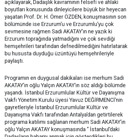
açıklayarak, Dadaşlık kavramının felsefi ve ahlaki
boyutları konusunda dinleyicilere büyük bir heyecan
yaşatan Prof. Dr. H. Ömer ÖZDEN, konuşmasının son
bölümünde ise Erzurum’u ve Erzurumlu’yu çok
sevmesine rağmen Sadi AKATAY’ın ne yazık ki
Erzurum toprağında yatmadığını ve çok sevdiği
hemşehrileri tarafından defnedilmediğini hatırlatarak
bu hususta duyduğu üzüntüyü hemşehrileriyle
paylaştı.
Programın en duygusal dakikaları ise merhum Sadi
AKATAY’ın oğlu Yalçın AKATAY’ın söz aldığı bölümde
yaşandı. İstanbul Erzurumlular Kültür ve Dayanışma
Vakfı Yönetim Kurulu üyesi Yavuz DEĞİRMENCİ’nin
gayretleriyle İstanbul Erzurumlular Kültür ve
Dayanışma Vakfı tarafından Antalya’dan getirtilerek
programa katılımı sağlanan merhum Sadi AKATAY’ın
oğlu Yalçın AKATAY konuşmasında “ İstanbul’daki
Dadaşların babamı anmak için gösterdikleri bu