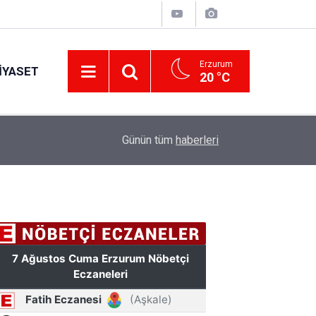
Erzurum
IYASET
20 °C
17:34
Erzurum’da gıda ve yem işletmelerine sıkı marka
Günün tüm
haberleri