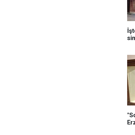
İş
si
"S
Er