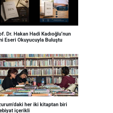
of. Dr. Hakan Hadi Kadıoğlu’nun
ni Eseri Okuyucuyla Buluştu
urum'daki her iki kitaptan biri
biyat içerikli