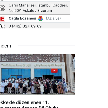
ndem
kke'de düzenlenen 11.