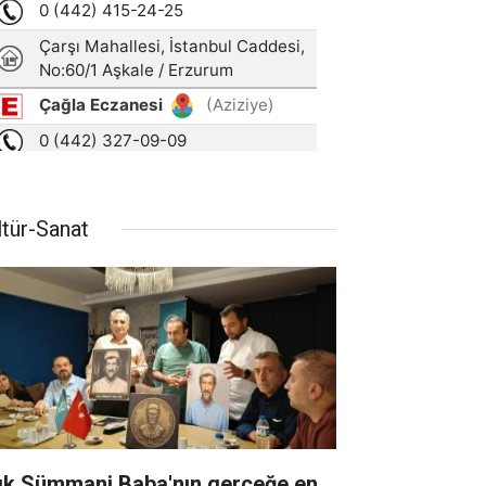
ltür-Sanat
ık Sümmani Baba'nın gerçeğe en