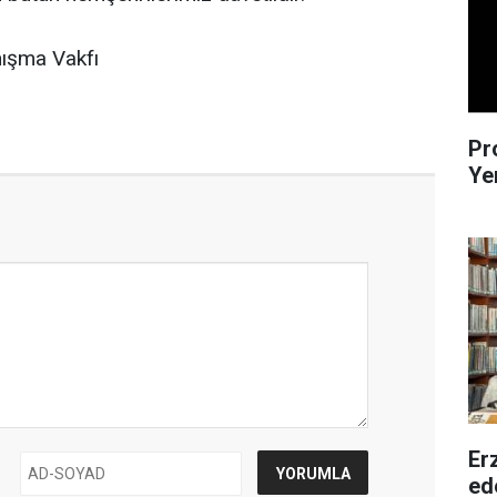
nışma Vakfı
Pr
Ye
Erz
ede