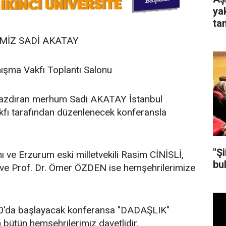
ya
tan
RİMİZ SADİ AKATAY
nışma Vakfı Toplantı Salonu
ı yazdıran merhum Sadi AKATAY İstanbul
kfı tarafından düzenlenecek konferansla
"Ş
ve Erzurum eski milletvekili Rasim CİNİSLİ,
bu
 ve Prof. Dr. Ömer ÖZDEN ise hemşehrilerimize
0'da başlayacak konferansa "DADAŞLIK"
bütün hemşehrilerimiz davetlidir.