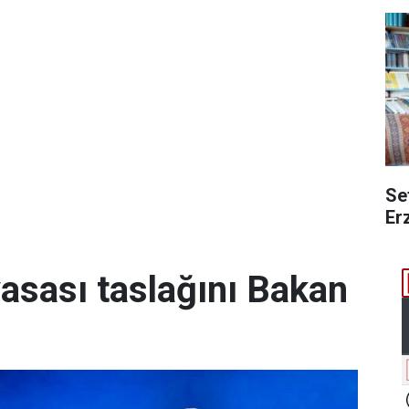
Se
Er
yasası taslağını Bakan