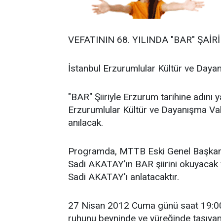
VEFATININ 68. YILINDA "BAR" ŞAİ
İstanbul Erzurumlular Kültür ve Daya
"BAR" Şiiriyle Erzurum tarihine adın
Erzurumlular Kültür ve Dayanışma Va
anılacak.
Programda, MTTB Eski Genel Başkanı 
Sadi AKATAY'ın BAR şiirini okuyacak
Sadi AKATAY'ı anlatacaktır.
27 Nisan 2012 Cuma günü saat 19:0
ruhunu beyninde ve yüreğinde taşıyan 