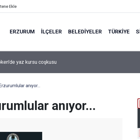
itene Ekle
ERZURUM
İLÇELER
BELEDIYELER
TÜRKIYE
S
 desteği aldı
Erzurumlular anıyor...
rumlular anıyor...