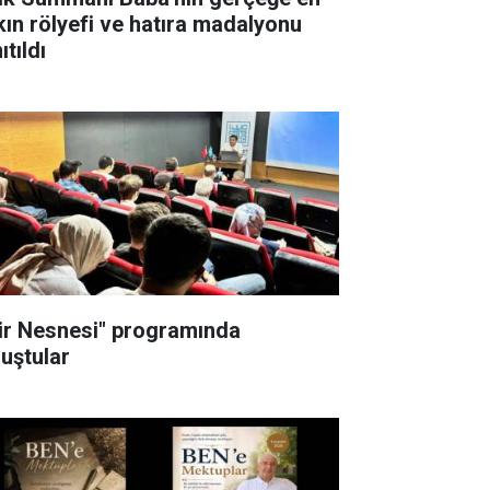
kın rölyefi ve hatıra madalyonu
ıtıldı
iir Nesnesi" programında
luştular