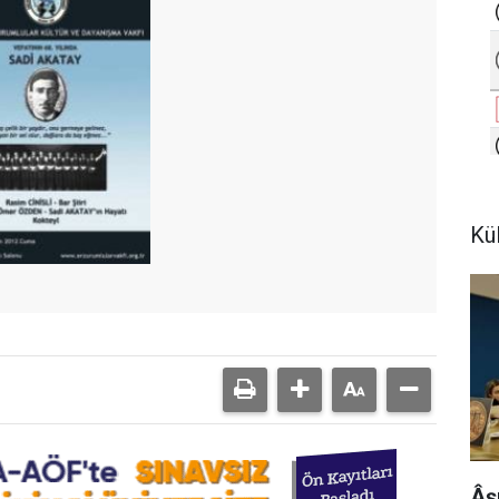
Kü
Âş