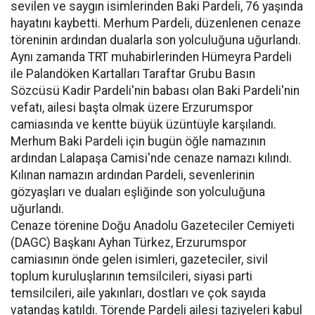
sevilen ve saygın isimlerinden Baki Pardeli, 76 yaşında
hayatını kaybetti. Merhum Pardeli, düzenlenen cenaze
töreninin ardından dualarla son yolculuğuna uğurlandı.
Aynı zamanda TRT muhabirlerinden Hümeyra Pardeli
ile Palandöken Kartalları Taraftar Grubu Basın
Sözcüsü Kadir Pardeli'nin babası olan Baki Pardeli'nin
vefatı, ailesi başta olmak üzere Erzurumspor
camiasında ve kentte büyük üzüntüyle karşılandı.
Merhum Baki Pardeli için bugün öğle namazının
ardından Lalapaşa Camisi'nde cenaze namazı kılındı.
Kılınan namazın ardından Pardeli, sevenlerinin
gözyaşları ve duaları eşliğinde son yolculuğuna
uğurlandı.
Cenaze törenine Doğu Anadolu Gazeteciler Cemiyeti
(DAGC) Başkanı Ayhan Türkez, Erzurumspor
camiasının önde gelen isimleri, gazeteciler, sivil
toplum kuruluşlarının temsilcileri, siyasi parti
temsilcileri, aile yakınları, dostları ve çok sayıda
vatandaş katıldı. Törende Pardeli ailesi taziyeleri kabul