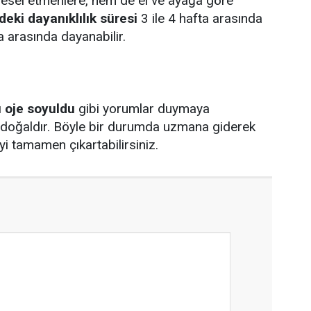
vresel etmenlere, hem de el ve ayağa göre
ldeki dayanıklılık süresi
3 ile 4 hafta arasında
a arasında dayanabilir.
ı oje soyuldu
gibi yorumlar duymaya
 doğaldır. Böyle bir durumda uzmana giderek
i tamamen çıkartabilirsiniz.