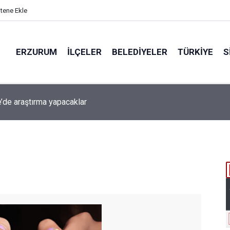
itene Ekle
ERZURUM
İLÇELER
BELEDIYELER
TÜRKIYE
S
beti iddiaya dönüştü