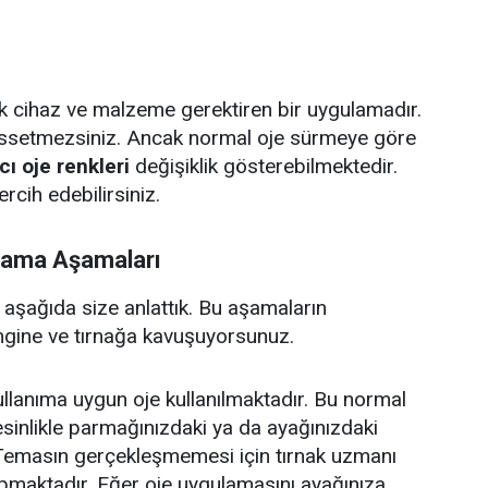
rak cihaz ve malzeme gerektiren bir uygulamadır.
issetmezsiniz. Ancak normal oje sürmeye göre
cı oje renkleri
değişiklik gösterebilmektedir.
rcih edebilirsiniz.
ulama Aşamaları
şağıda size anlattık. Bu aşamaların
rengine ve tırnağa kavuşuyorsunuz.
ullanıma uygun oje kullanılmaktadır. Bu normal
esinlikle parmağınızdaki ya da ayağınızdaki
emasın gerçekleşmemesi için tırnak uzmanı
apmaktadır. Eğer oje uygulamasını ayağınıza