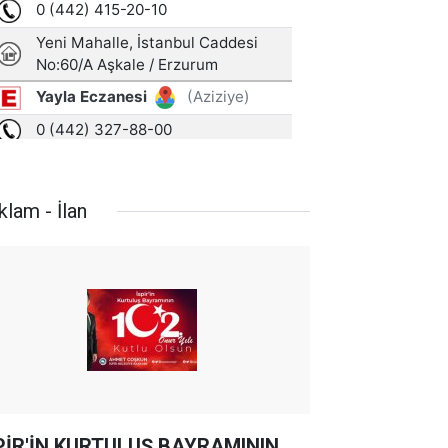
klam - İlan
PİR'İN KURTULUŞ BAYRAMININ