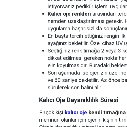
istiyorsanız pedikür işlemi uygulan
Kalıcı oje renkleri
arasından tercih
nemden uzaklaştırılması gerekir. 
uygulama başarısızlıkla sonuçlanı
En başta tercih ettiğiniz rengin ilk
ayağınız bekletilir. Özel cihaz UV ı
Seçtiğiniz renk tırnağa 2 veya 3 
dikkat edilmesi gereken nokta he
elin koyulmasıdır. Buradaki beklem
Son aşamada ise ojenizin üzerine c
ve 60 saniye bekletilir. Az önce b
sürülerek son halini alır.
Kalıcı Oje Dayanıklılık Süresi
Birçok kişi
kalıcı oje
kendi tırnağına 
memnun olanlar için ojenin kişinin tır