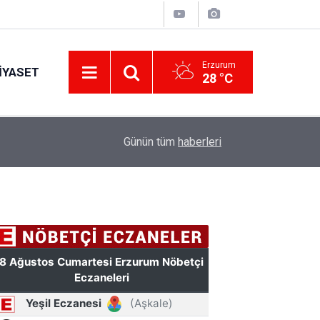
Erzurum
IYASET
28 °C
11:49
Türkiye'de bir ilki yapıyor: Kilim üzerine fırçasıy
Günün tüm
haberleri