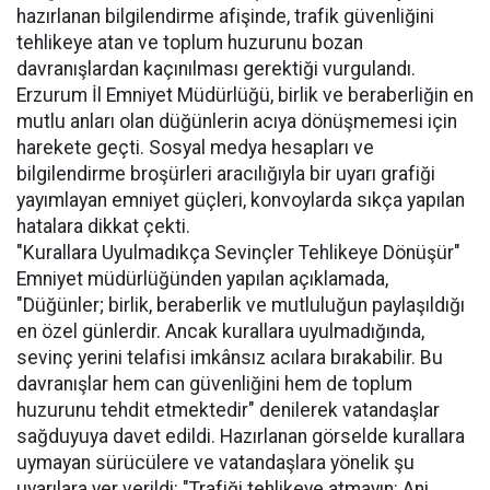
hazırlanan bilgilendirme afişinde, trafik güvenliğini
tehlikeye atan ve toplum huzurunu bozan
davranışlardan kaçınılması gerektiği vurgulandı.
Erzurum İl Emniyet Müdürlüğü, birlik ve beraberliğin en
mutlu anları olan düğünlerin acıya dönüşmemesi için
harekete geçti. Sosyal medya hesapları ve
bilgilendirme broşürleri aracılığıyla bir uyarı grafiği
yayımlayan emniyet güçleri, konvoylarda sıkça yapılan
hatalara dikkat çekti.
"Kurallara Uyulmadıkça Sevinçler Tehlikeye Dönüşür"
Emniyet müdürlüğünden yapılan açıklamada,
"Düğünler; birlik, beraberlik ve mutluluğun paylaşıldığı
en özel günlerdir. Ancak kurallara uyulmadığında,
sevinç yerini telafisi imkânsız acılara bırakabilir. Bu
davranışlar hem can güvenliğini hem de toplum
huzurunu tehdit etmektedir" denilerek vatandaşlar
sağduyuya davet edildi. Hazırlanan görselde kurallara
uymayan sürücülere ve vatandaşlara yönelik şu
uyarılara yer verildi: "Trafiği tehlikeye atmayın: Ani