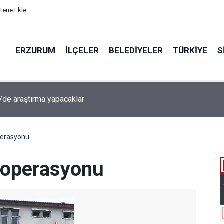
itene Ekle
ERZURUM
İLÇELER
BELEDIYELER
TÜRKIYE
S
beti iddiaya dönüştü
perasyonu
r operasyonu