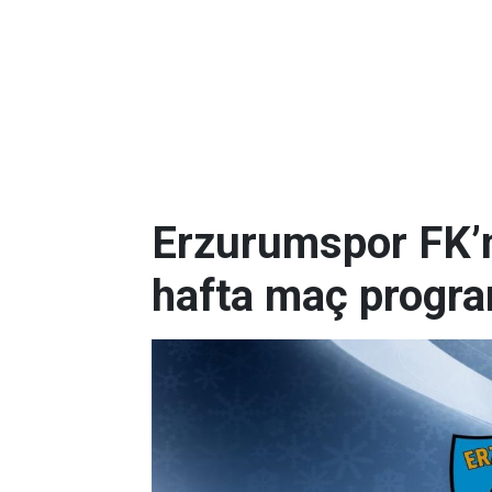
Erzurumspor FK’nı
hafta maç progr