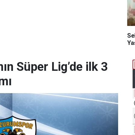
Se
Ya
n Süper Lig’de ilk 3
amı