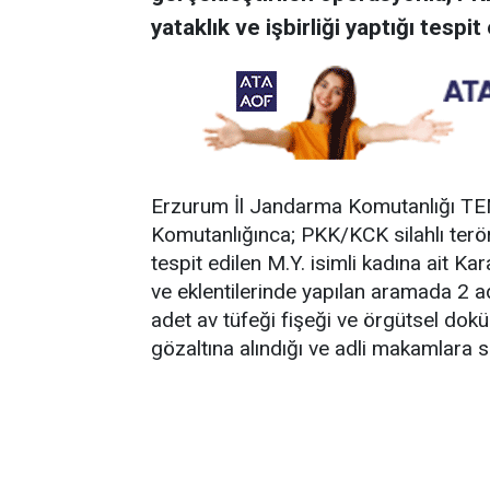
yataklık ve işbirliği yaptığı tespit
Erzurum İl Jandarma Komutanlığı TE
Komutanlığınca; PKK/KCK silahlı terör 
tespit edilen M.Y. isimli kadına ait Ka
ve eklentilerinde yapılan aramada 2 a
adet av tüfeği fişeği ve örgütsel dokü
gözaltına alındığı ve adli makamlara sev