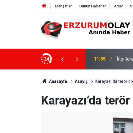
Manşetler
Günün Haberleri
Arşiv
S
24
11:52
Çay soh
Anasayfa
Asayiş
Karayazı’da terör o
Karayazı’da terö