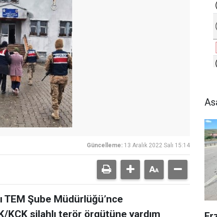
As
Güncelleme:
13 Aralık 2022 Salı 15:14
ğı TEM Şube Müdürlüğü’nce
K/KCK silahlı terör örgütüne yardım
Er