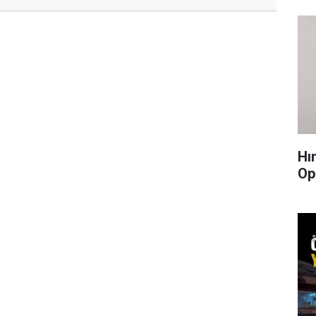
Hı
Op