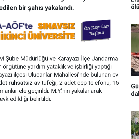
öl
 edilen bir şahıs yakalandı.
M Şube Müdürlüğü ve Karayazı İlçe Jandarma
örgütüne yardım yataklık ve işbirliği yaptığı
rayazı ilçesi Ulucanlar Mahallesi'nde bulunan ev
det ruhsatsız av tüfeği, 2 adet cep telefonu, 15
Gü
manlar ele geçirildi. M.Y.'nin yakalanarak
da
k edildiği belirtildi.