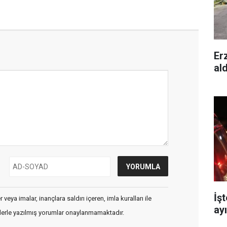
Er
al
İş
veya imalar, inançlara saldırı içeren, imla kuralları ile
ay
flerle yazılmış yorumlar onaylanmamaktadır.