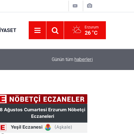
Erzurum
IYASET
26 °C
11:49
Türkiye'de bir ilki yapıyor: Kilim üzerine fırçasıy
Günün tüm
haberleri