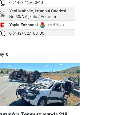
ayiş
zurum'da Temmuz ayında 218