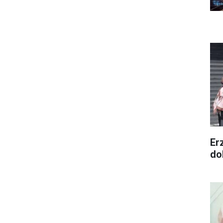
Er
dol