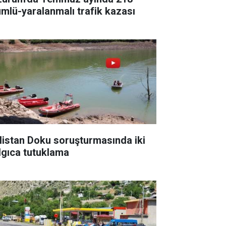
ümlü-yaralanmalı trafik kazası
listan Doku soruşturmasında iki
lgıca tutuklama