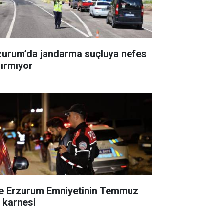
zurum’da jandarma suçluya nefes
dırmıyor
te Erzurum Emniyetinin Temmuz
ı karnesi