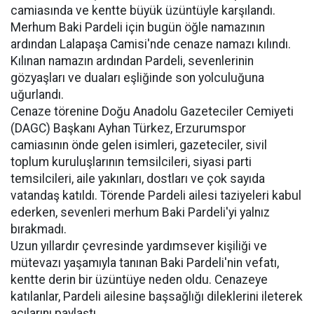
camiasında ve kentte büyük üzüntüyle karşılandı.
Merhum Baki Pardeli için bugün öğle namazının
ardından Lalapaşa Camisi'nde cenaze namazı kılındı.
Kılınan namazın ardından Pardeli, sevenlerinin
gözyaşları ve duaları eşliğinde son yolculuğuna
uğurlandı.
Cenaze törenine Doğu Anadolu Gazeteciler Cemiyeti
(DAGC) Başkanı Ayhan Türkez, Erzurumspor
camiasının önde gelen isimleri, gazeteciler, sivil
toplum kuruluşlarının temsilcileri, siyasi parti
temsilcileri, aile yakınları, dostları ve çok sayıda
vatandaş katıldı. Törende Pardeli ailesi taziyeleri kabul
ederken, sevenleri merhum Baki Pardeli'yi yalnız
bırakmadı.
Uzun yıllardır çevresinde yardımsever kişiliği ve
mütevazı yaşamıyla tanınan Baki Pardeli'nin vefatı,
kentte derin bir üzüntüye neden oldu. Cenazeye
katılanlar, Pardeli ailesine başsağlığı dileklerini ileterek
acılarını paylaştı.