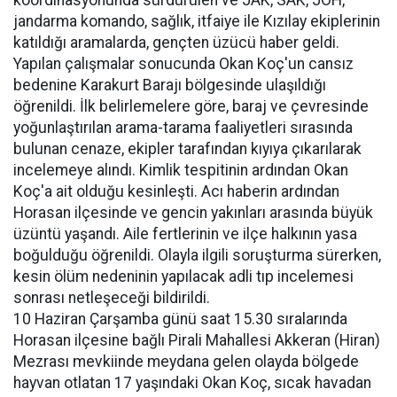
koordinasyonunda sürdürülen ve JAK, SAK, JÖH,
jandarma komando, sağlık, itfaiye ile Kızılay ekiplerinin
katıldığı aramalarda, gençten üzücü haber geldi.
Yapılan çalışmalar sonucunda Okan Koç'un cansız
bedenine Karakurt Barajı bölgesinde ulaşıldığı
öğrenildi. İlk belirlemelere göre, baraj ve çevresinde
yoğunlaştırılan arama-tarama faaliyetleri sırasında
bulunan cenaze, ekipler tarafından kıyıya çıkarılarak
incelemeye alındı. Kimlik tespitinin ardından Okan
Koç'a ait olduğu kesinleşti. Acı haberin ardından
Horasan ilçesinde ve gencin yakınları arasında büyük
üzüntü yaşandı. Aile fertlerinin ve ilçe halkının yasa
boğulduğu öğrenildi. Olayla ilgili soruşturma sürerken,
kesin ölüm nedeninin yapılacak adli tıp incelemesi
sonrası netleşeceği bildirildi.
10 Haziran Çarşamba günü saat 15.30 sıralarında
Horasan ilçesine bağlı Pirali Mahallesi Akkeran (Hiran)
Mezrası mevkiinde meydana gelen olayda bölgede
hayvan otlatan 17 yaşındaki Okan Koç, sıcak havadan