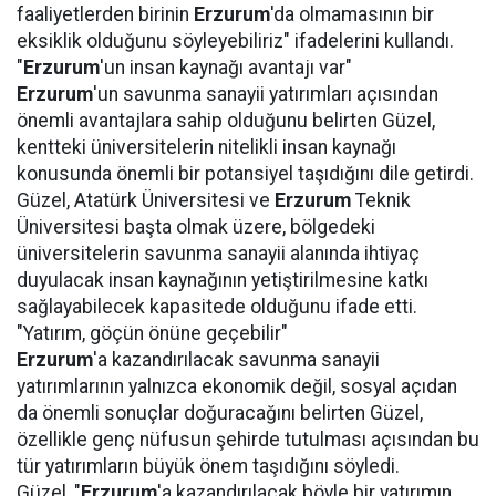
faaliyetlerden birinin
Erzurum
'da olmamasının bir
eksiklik olduğunu söyleyebiliriz" ifadelerini kullandı.
"
Erzurum
'un insan kaynağı avantajı var"
Erzurum
'un savunma sanayii yatırımları açısından
önemli avantajlara sahip olduğunu belirten Güzel,
kentteki üniversitelerin nitelikli insan kaynağı
konusunda önemli bir potansiyel taşıdığını dile getirdi.
Güzel, Atatürk Üniversitesi ve
Erzurum
Teknik
Üniversitesi başta olmak üzere, bölgedeki
üniversitelerin savunma sanayii alanında ihtiyaç
duyulacak insan kaynağının yetiştirilmesine katkı
sağlayabilecek kapasitede olduğunu ifade etti.
"Yatırım, göçün önüne geçebilir"
Erzurum
'a kazandırılacak savunma sanayii
yatırımlarının yalnızca ekonomik değil, sosyal açıdan
da önemli sonuçlar doğuracağını belirten Güzel,
özellikle genç nüfusun şehirde tutulması açısından bu
tür yatırımların büyük önem taşıdığını söyledi.
Güzel, "
Erzurum
'a kazandırılacak böyle bir yatırımın