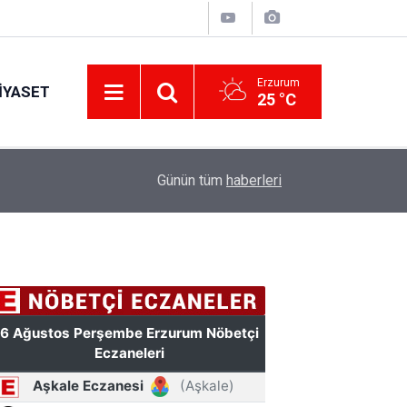
Erzurum
IYASET
25 °C
Erzurum’a yeni nesil dev eğitim kampüsü: Özel 
11:42
Günün tüm
haberleri
hazırlanacak