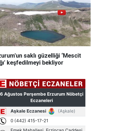
zurum'un saklı güzelliği ‘Mescit
ğı' keşfedilmeyi bekliyor