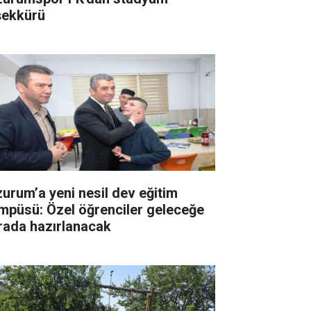
şekkürü
zurum’a yeni nesil dev eğitim
mpüsü: Özel öğrenciler geleceğe
rada hazırlanacak