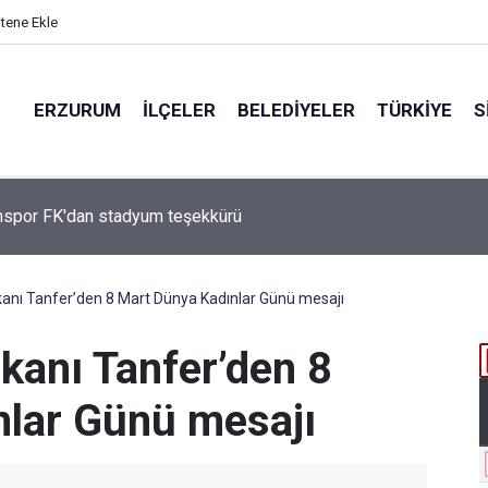
itene Ekle
ERZURUM
İLÇELER
BELEDIYELER
TÜRKIYE
S
Çakmak, "COP31 Yolunda Bilim Diplomasisi: Akademi Lansmanı"
ına Katıldı
anı Tanfer’den 8 Mart Dünya Kadınlar Günü mesajı
kanı Tanfer’den 8
lar Günü mesajı