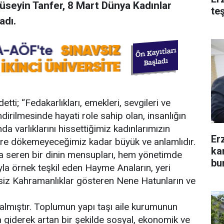
seyin Tanfer, 8 Mart Dünya Kadınlar
te
adı.
tti; “Fedakarlıkları, emekleri, sevgileri ve
dirilmesinde hayati role sahip olan, insanlığın
da varlıklarını hissettiğimiz kadınlarımızın
Er
ere dökemeyeceğimiz kadar büyük ve anlamlıdır.
ka
ına seren bir dinin mensupları, hem yönetimde
bu
yla örnek teşkil eden Hayme Anaların, yeri
siz Kahramanlıklar gösteren Nene Hatunların ve
 almıştır. Toplumun yapı taşı aile kurumunun
da giderek artan bir şekilde sosyal, ekonomik ve