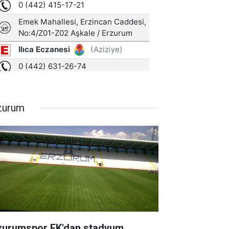
zurum
zurumspor FK'dan stadyum