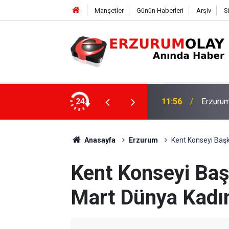
Manşetler
Günün Haberleri
Arşiv
S
Rektör 
şekkürü
24
11:50
Program
Anasayfa
Erzurum
Kent Konseyi Başk
Kent Konseyi Baş
Mart Dünya Kadın