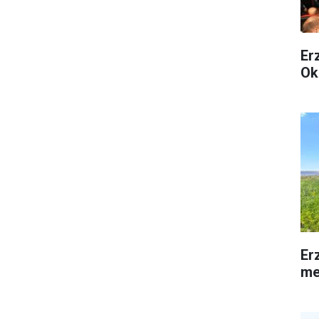
Er
Ok
Er
me