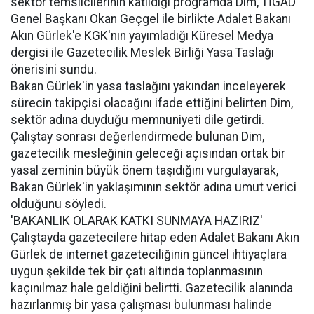
sektör temsilcilerinin katıldığı programda Dim, TİGAD
Genel Başkanı Okan Geçgel ile birlikte Adalet Bakanı
Akın Gürlek'e KGK'nın yayımladığı Küresel Medya
dergisi ile Gazetecilik Meslek Birliği Yasa Taslağı
önerisini sundu.
Bakan Gürlek'in yasa taslağını yakından inceleyerek
sürecin takipçisi olacağını ifade ettiğini belirten Dim,
sektör adına duyduğu memnuniyeti dile getirdi.
Çalıştay sonrası değerlendirmede bulunan Dim,
gazetecilik mesleğinin geleceği açısından ortak bir
yasal zeminin büyük önem taşıdığını vurgulayarak,
Bakan Gürlek'in yaklaşımının sektör adına umut verici
olduğunu söyledi.
'BAKANLIK OLARAK KATKI SUNMAYA HAZIRIZ'
Çalıştayda gazetecilere hitap eden Adalet Bakanı Akın
Gürlek de internet gazeteciliğinin güncel ihtiyaçlara
uygun şekilde tek bir çatı altında toplanmasının
kaçınılmaz hale geldiğini belirtti. Gazetecilik alanında
hazırlanmış bir yasa çalışması bulunması halinde