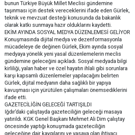
bunun Türkiye Büyük Millet Meclisi gündemine
taşınması için destek vereceklerini ifade eden Gürlek,
teknik ve mevzuat desteği konusunda da bakanlık
olarak katkı sunmaya hazır olduklarını kaydetti.
EKİM AYINDA SOSYAL MEDYA DÜZENLEMESİ GELİYOR
Konuşmasında dijital medya ve dezenformasyonla
mücadeleye de değinen Gürlek, Ekim ayında sosyal
medyaya yönelik yeni yasal düzenlemelerin meclis
gündemine geleceğini açıkladı. Sosyal medyada bilgi
kirliliği, yalan haber ve özel hayatın ihlali gibi sorunlara
karşı kapsamlı düzenlemeler yapılacağını belirten
Gürlek, dijital medyanın daha sağlıklı bir yapıya
kavuşması için yürütülen çalışmaları önemsediklerini
ifade etti.
GAZETECİLİĞİN GELECEĞİ TARTIŞILDI
Iğdır’daki çalıştayda gazeteciliğin geleceği masaya
yatırıldı. KGK Genel Başkanı Mehmet Ali Dim çalıştay
öncesinde yaptığı konuşmada gazeteciliğin
geleceğine dair kaygılarını ve yasaya olan ihtiyacı