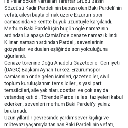
ile Palandöken Kartalları Taraftar Grubu Basın
Sözcüsü Kadir Pardeli'nin babası olan Baki Pardeli'nin
vefatı, ailesi başta olmak üzere Erzurumspor
camiasında ve kentte büyük üzüntüyle karşılandı.
Merhum Baki Pardeli için bugün öğle namazının
ardından Lalapaşa Camisi'nde cenaze namazı kılındı.
Kılınan namazın ardından Pardeli, sevenlerinin
gözyaşları ve duaları eşliğinde son yolculuğuna
uğurlandı.
Cenaze törenine Doğu Anadolu Gazeteciler Cemiyeti
(DAGC) Başkanı Ayhan Türkez, Erzurumspor
camiasının önde gelen isimleri, gazeteciler, sivil
toplum kuruluşlarının temsilcileri, siyasi parti
temsilcileri, aile yakınları, dostları ve çok sayıda
vatandaş katıldı. Törende Pardeli ailesi taziyeleri kabul
ederken, sevenleri merhum Baki Pardeli'yi yalnız
bırakmadı.
Uzun yıllardır çevresinde yardımsever kişiliği ve
mütevazı yaşamıyla tanınan Baki Pardeli'nin vefatı,