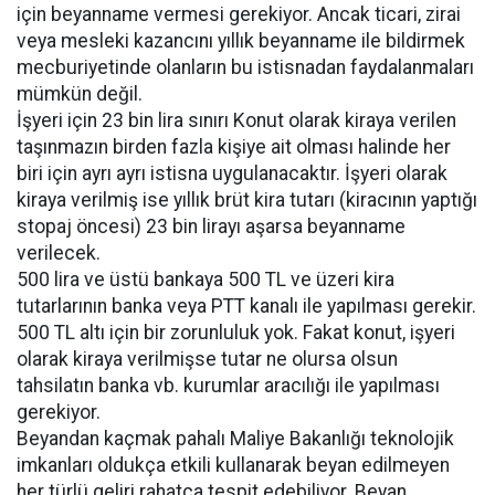
için beyanname vermesi gerekiyor. Ancak ticari, zirai
veya mesleki kazancını yıllık beyanname ile bildirmek
mecburiyetinde olanların bu istisnadan faydalanmaları
mümkün değil.
İşyeri için 23 bin lira sınırı Konut olarak kiraya verilen
taşınmazın birden fazla kişiye ait olması halinde her
biri için ayrı ayrı istisna uygulanacaktır. İşyeri olarak
kiraya verilmiş ise yıllık brüt kira tutarı (kiracının yaptığı
stopaj öncesi) 23 bin lirayı aşarsa beyanname
verilecek.
500 lira ve üstü bankaya 500 TL ve üzeri kira
tutarlarının banka veya PTT kanalı ile yapılması gerekir.
500 TL altı için bir zorunluluk yok. Fakat konut, işyeri
olarak kiraya verilmişse tutar ne olursa olsun
tahsilatın banka vb. kurumlar aracılığı ile yapılması
gerekiyor.
Beyandan kaçmak pahalı Maliye Bakanlığı teknolojik
imkanları oldukça etkili kullanarak beyan edilmeyen
her türlü geliri rahatça tespit edebiliyor. Beyan