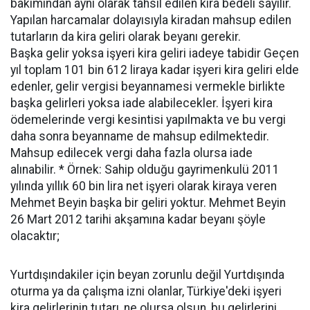
bakımından ayni olarak tahsil edilen kira bedeli sayılır.
Yapılan harcamalar dolayısıyla kiradan mahsup edilen
tutarların da kira geliri olarak beyanı gerekir.
Başka gelir yoksa işyeri kira geliri iadeye tabidir Geçen
yıl toplam 101 bin 612 liraya kadar işyeri kira geliri elde
edenler, gelir vergisi beyannamesi vermekle birlikte
başka gelirleri yoksa iade alabilecekler. İşyeri kira
ödemelerinde vergi kesintisi yapılmakta ve bu vergi
daha sonra beyanname de mahsup edilmektedir.
Mahsup edilecek vergi daha fazla olursa iade
alınabilir. * Örnek: Sahip olduğu gayrimenkulü 2011
yılında yıllık 60 bin lira net işyeri olarak kiraya veren
Mehmet Beyin başka bir geliri yoktur. Mehmet Beyin
26 Mart 2012 tarihi akşamına kadar beyanı şöyle
olacaktır;
Yurtdışındakiler için beyan zorunlu değil Yurtdışında
oturma ya da çalışma izni olanlar, Türkiye'deki işyeri
kira gelirlerinin tutarı, ne olursa olsun, bu gelirlerini